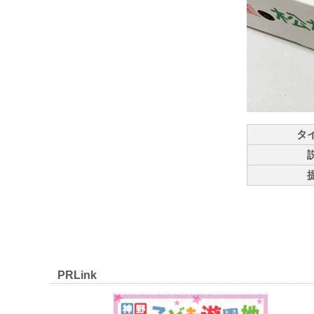
タ
PRLink