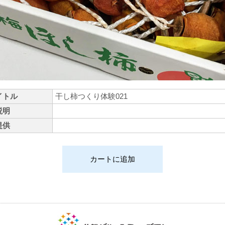
イトル
干し柿つくり体験021
説明
提供