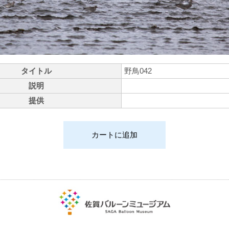
タイトル
野鳥042
説明
提供