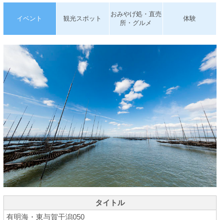
おみやげ処・直売
イベント
観光スポット
体験
所・グルメ
タイトル
有明海・東与賀干潟050