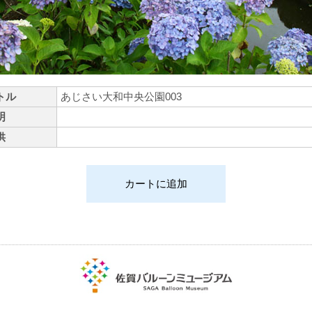
トル
あじさい大和中央公園003
明
供