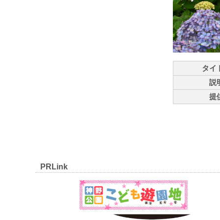
タイ
説
提
PRLink