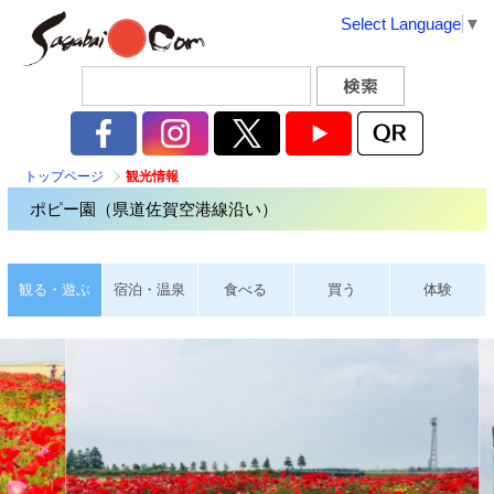
Select Language
▼
トップページ
観光情報
ポピー園（県道佐賀空港線沿い）
観る・遊ぶ
宿泊・温泉
食べる
買う
体験