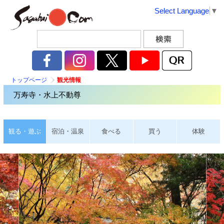
Select Language
▼
トップページ
観光情報
万寿寺・水上不動尊
観る・遊ぶ
宿泊・温泉
食べる
買う
体験