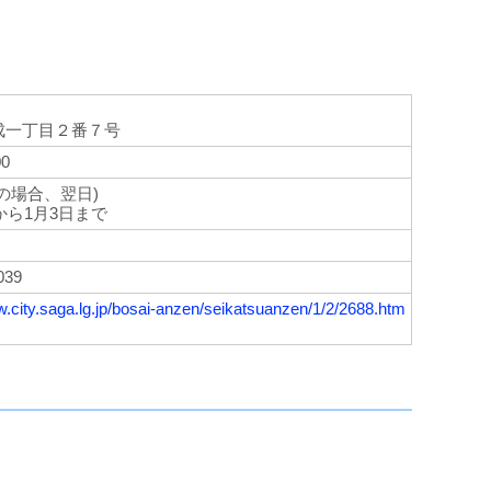
成一丁目２番７号
00
の場合、翌日)
日から1月3日まで
039
w.city.saga.lg.jp/bosai-anzen/seikatsuanzen/1/2/2688.htm