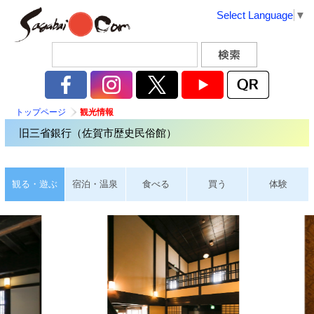
Select Language
▼
トップページ
観光情報
旧三省銀行（佐賀市歴史民俗館）
観る・遊ぶ
宿泊・温泉
食べる
買う
体験