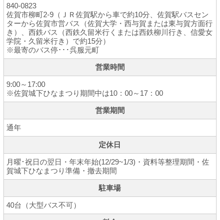
840-0823
佐賀市柳町2-9（ＪＲ佐賀駅から車で約10分、佐賀駅バスセン
ターから佐賀市営バス（佐賀大学・西与賀または東与賀方面行
き）、西鉄バス（西鉄久留米行くまたは西鉄柳川行き、信愛女
学院・久留米行き）で約15分）
※最寄のバス停･･･呉服元町
営業時間
9:00～17:00
※佐賀城下ひなまつり期間中は10：00～17：00
営業期間
通年
定休日
月曜･祝日の翌日・年末年始(12/29~1/3)・資料等整理期間・佐
賀城下ひなまつり準備・撤去期間
駐車場
40台（大型バス不可）