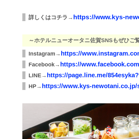
https://www.kys-newo
詳しくはコチラ→
～ホテルニューオータニ佐賀SNSもぜひご
https://www.instagram.co
Instagram→
https://www.facebook.com
Facebook→
https://page.line.me/854esyk
LINE→
https://www.kys-newotani.co.jp/
HP→