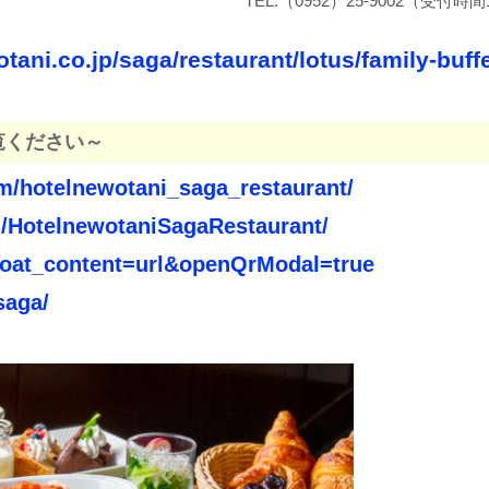
TEL.（0952）25-9002（受付時間1
tani.co.jp/saga/restaurant/lotus/family-buffe
覧ください～
m/hotelnewotani_saga_restaurant/
/HotelnewotaniSagaRestaurant/
a?oat_content=url&openQrModal=true
saga/