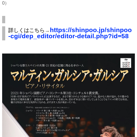
0）
https://shinpoo.jp/shinpoo
詳しくはこちら→
-cgi/dep_editor/editor-detail.php?id=58