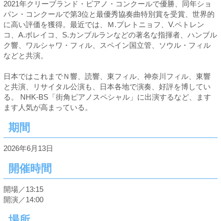
2021年クリーブランド・ピアノ・コンクールで優勝、同年ショ
パン・コンクールで第3位と最優秀協奏曲特別賞を受賞、世界的
に高い評価を獲得。最近では、Ｍ.プレトニョフ、V.ペトレン
コ、A.ボレイコ、S.カンブルランなどの著名な指揮者、ハンブル
ク響、ワルシャワ・フィル、スペイン国立管、ソウル・フィル
などと共演。
日本ではこれまでＮ響、読響、東フィル、神奈川フィル、東響
と共演、リサイタル公演も、日本各地で演奏、好評を博してい
る。 NHK-BS「街角ピアノスペシャル」に出演するなど、ます
ます人気が高まっている。
期間
2026年6月13日
開催時間
開場／13:15
開演／14:00
場所