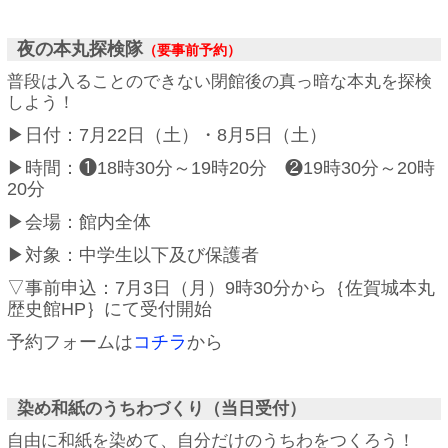
夜の本丸探検隊
（要事前予約）
普段は入ることのできない閉館後の真っ暗な本丸を探検
しよう！
▶日付：7月22日（土）・8月5日（土）
▶時間：❶18時30分～19時20分 ❷19時30分～20時
20分
▶会場：館内全体
▶対象：中学生以下及び保護者
▽事前申込：7月3日（月）9時30分から｛佐賀城本丸
歴史館HP｝にて受付開始
予約フォームは
コチラ
から
染め和紙のうちわづくり（当日受付）
自由に和紙を染めて、自分だけのうちわをつくろう！