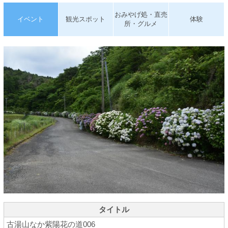
おみやげ処・直売
イベント
観光スポット
体験
所・グルメ
タイトル
古湯山なか紫陽花の道006