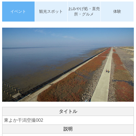
おみやげ処・直売
イベント
観光スポット
体験
所・グルメ
タイトル
東よか干潟空撮002
説明