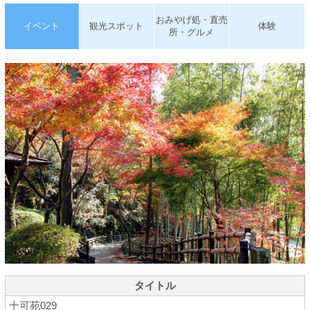
おみやげ処・直売
イベント
観光スポット
体験
所・グルメ
タイトル
十可苑029