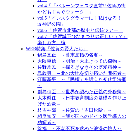
vol.4「「バルーンフェスタ直前!! 佐賀の街
かどもぐもぐウォーク」」
vol.5「インスタグラマーに！私はなる！！
in 神野公園」
vol.6 「佐賀市北部の歴史と伝統ツアー」
vol.7 「佐賀城下ひなまつりの正しい（？）
楽しみ方」編
WEB特集「佐賀の賢人たち」
鍋島直正 ～幕末屈指の名君～
大隈重信 ～明治・大正きっての傑物～
佐野常民 ～揺るぎなきその博愛精神～
島義勇 ～北の大地を切り拓いた開拓者～
江藤新平 ～「民権」を訴えた初代司法卿
～
副島種臣 ～世界が認めた正義の外務卿～
大木喬任 ～日本教育制度の基礎を作り上
げた酒豪～
枝吉神陽 ～佐賀の「吉田松陰」～
相良知安 ～我が国へのドイツ医学導入の
功績者～
徐福 ～不老不死を求めた浪漫の旅人～