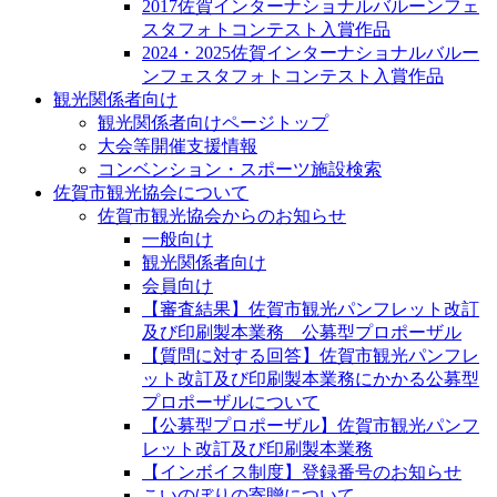
2017佐賀インターナショナルバルーンフェ
スタフォトコンテスト入賞作品
2024・2025佐賀インターナショナルバルー
ンフェスタフォトコンテスト入賞作品
観光関係者向け
観光関係者向けページトップ
大会等開催支援情報
コンベンション・スポーツ施設検索
佐賀市観光協会について
佐賀市観光協会からのお知らせ
一般向け
観光関係者向け
会員向け
【審査結果】佐賀市観光パンフレット改訂
及び印刷製本業務 公募型プロポーザル
【質問に対する回答】佐賀市観光パンフレ
ット改訂及び印刷製本業務にかかる公募型
プロポーザルについて
【公募型プロポーザル】佐賀市観光パンフ
レット改訂及び印刷製本業務
【インボイス制度】登録番号のお知らせ
こいのぼりの寄贈について