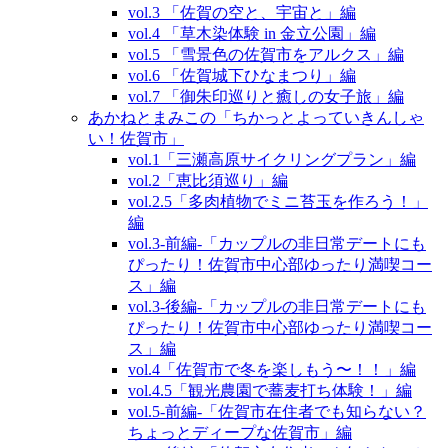
vol.3 「佐賀の空と、宇宙と」編
vol.4 「草木染体験 in 金立公園」編
vol.5 「雪景色の佐賀市をアルクス」編
vol.6 「佐賀城下ひなまつり」編
vol.7 「御朱印巡りと癒しの女子旅」編
あかねとまみこの「ちかっとよっていきんしゃ
い！佐賀市」
vol.1「三瀬高原サイクリングプラン」編
vol.2「恵比須巡り」編
vol.2.5「多肉植物でミニ苔玉を作ろう！」
編
vol.3‐前編‐「カップルの非日常デートにも
ぴったり！佐賀市中心部ゆったり満喫コー
ス」編
vol.3‐後編‐「カップルの非日常デートにも
ぴったり！佐賀市中心部ゆったり満喫コー
ス」編
vol.4「佐賀市で冬を楽しもう〜！！」編
vol.4.5「観光農園で蕎麦打ち体験！」編
vol.5‐前編‐「佐賀市在住者でも知らない？
ちょっとディープな佐賀市」編