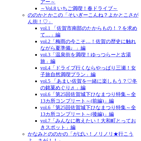
アー～
～Vol.8 いちご満喫！春ドライブ～
ののかとかこの「そいぎーこんね？よかとこさが
ん街！♡」
vol.1 「佐賀市南部のたからもの！？を求め
て…」編
vol.2「梅雨の今こそ…！佐賀の歴史に触れ
ながら夏準備♩」編
vol.3「温泉街を満喫！ゆっつらーと古湯
旅」編
vol.4「ドライブ行くならやっぱり三瀬！女
子旅自然満喫プラン」編
vol.5 「あまい佐賀を一緒に楽しもう？♡冬
の銘菓めぐり♬」編
vol.6「第25回佐賀城下ひなまつり特集～全
13カ所コンプリート～(前編)」編
vol.6「第25回佐賀城下ひなまつり特集～全
13カ所コンプリート～(後編)」編
vol.7「みんなに教えたい！大和町とってお
きスポット」編
かなみとののかの「がばい！ノリノリ★行こう
よ、さが！！」