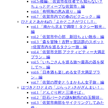
vol.5‐後編‐「佐賀市在住者でも知らない？
ちょっとディープな佐賀市」編
vol.6「有明海の恵み巡り」編
vol.7「佐賀市内での春のピクニック」編
ひとえとあかねの「よかとこさがづくし!!」
vol.1 「南から北まで満喫！ タクシー観光」
編
vol.2「佐賀市中心部 新旧ちょい散歩」編
vol.3「森を冒険！吉野ヶ里話題のスポット
×佐賀市内を巡るタクシー旅」編
vol.4「佐賀市北部 アクティビティー大満足
プラン」編
vol.5「いちごさんを巡る旅〜最高の器を探
して〜」編
vol.6「日本酒も楽しめる女子大満足プラ
ン」編
vol.7「佐賀の歴史とうまかもん女子旅」編
はづきとひとえの「ぷらっと♪さがざんまい！」
vol.1「どんぐり村と三瀬そば」
vol.2「巨石パークの謎&魅惑の白玉饅頭」
vol.3「佐賀市南部をサイクリングしてみた
件」