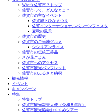
What’s 佐賀市？トップ
佐賀市って、どんなとこ？
佐賀市の主なイベント
佐賀城下ひなまつり
佐賀インターナショナルバルーンフェスタ
麦秋の風景
佐賀市の歴史
佐賀市のご当地グルメ
シシリアンライス
佐賀市の伝統工芸品
さが花ごよみ
佐賀市へのアクセス
佐賀市観光パンフレット
佐賀市のふるさと納税
観光情報
イベント
キャンペーン
特集
特集トップ
佐賀市観光親善大使（令和８年度）
佐賀市観光協会おすすめツアー