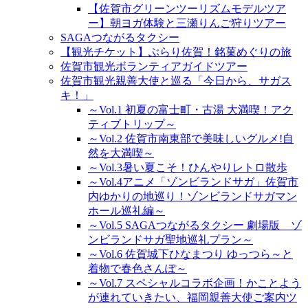
【佐賀市グリーンツーリズムモデルツア
ー】朝ヨガ体験と三瀬りんご狩りツアー
SAGAつながるタクシー
【観光チケット】ぶらり佐賀！銘菓めぐりの旅
佐賀市観光ボランティアガイドツアー
佐賀市観光親善大使と巡る「今日から、サガス
キ！」
～Vol.1 初夏の富士町・古湯 大満喫！アク
ティブトリップ～
～Vol.2 佐賀市南東部で美味しいグルメ!自
然を大満喫～
～Vol.3暑い夏こそ！ひんやりレトロ散歩
～Vol.4アニメ「ゾンビランドサガ」佐賀市
内ゆかりの地巡り！ゾンビランドサガマン
ホール巡礼編～
～Vol.5 SAGAつながるタクシー 劇場版 ゾ
ンビランドサガ聖地巡礼プラン～
～Vol.6 佐賀城下ひなまつり ゆっつら～と
着物で春色さんぽ～
～Vol.7 スペシャルコラボ企画！かことよう
が連れていきたい、福岡親善大使ご案内ツ