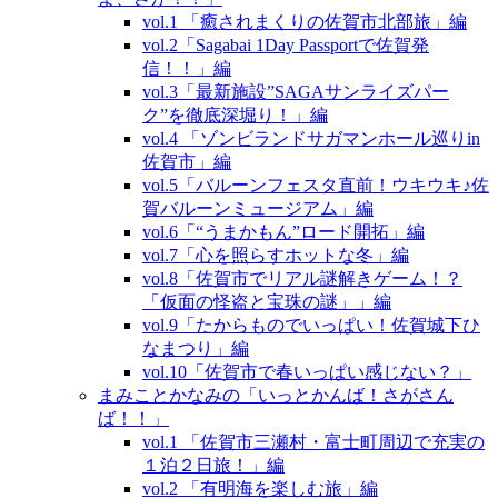
vol.1 「癒されまくりの佐賀市北部旅」編
vol.2「Sagabai 1Day Passportで佐賀発
信！！」編
vol.3「最新施設”SAGAサンライズパー
ク”を徹底深堀り！」編
vol.4 「ゾンビランドサガマンホール巡りin
佐賀市」編
vol.5「バルーンフェスタ直前！ウキウキ♪佐
賀バルーンミュージアム」編
vol.6「“うまかもん”ロード開拓」編
vol.7「心を照らすホットな冬」編
vol.8「佐賀市でリアル謎解きゲーム！？
「仮面の怪盗と宝珠の謎」」編
vol.9「たからものでいっぱい！佐賀城下ひ
なまつり」編
vol.10「佐賀市で春いっぱい感じない？」
まみことかなみの「いっとかんば！さがさん
ば！！」
vol.1 「佐賀市三瀬村・富士町周辺で充実の
１泊２日旅！」編
vol.2 「有明海を楽しむ旅」編