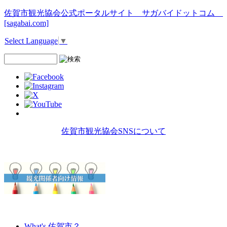
佐賀市観光協会公式ポータルサイト サガバイドットコム
[sagabai.com]
Select Language
▼
佐賀市観光協会SNSについて
What's 佐賀市？