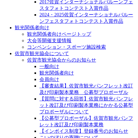
2017佐賀インターナショナルバルーンフェ
スタフォトコンテスト入賞作品
2024・2025佐賀インターナショナルバルー
ンフェスタフォトコンテスト入賞作品
観光関係者向け
観光関係者向けページトップ
大会等開催支援情報
コンベンション・スポーツ施設検索
佐賀市観光協会について
佐賀市観光協会からのお知らせ
一般向け
観光関係者向け
会員向け
【審査結果】佐賀市観光パンフレット改訂
及び印刷製本業務 公募型プロポーザル
【質問に対する回答】佐賀市観光パンフレ
ット改訂及び印刷製本業務にかかる公募型
プロポーザルについて
【公募型プロポーザル】佐賀市観光パンフ
レット改訂及び印刷製本業務
【インボイス制度】登録番号のお知らせ
こいのぼりの寄贈について