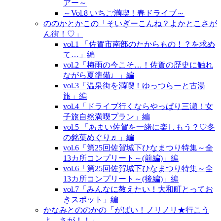
アー～
～Vol.8 いちご満喫！春ドライブ～
ののかとかこの「そいぎーこんね？よかとこさが
ん街！♡」
vol.1 「佐賀市南部のたからもの！？を求め
て…」編
vol.2「梅雨の今こそ…！佐賀の歴史に触れ
ながら夏準備♩」編
vol.3「温泉街を満喫！ゆっつらーと古湯
旅」編
vol.4「ドライブ行くならやっぱり三瀬！女
子旅自然満喫プラン」編
vol.5 「あまい佐賀を一緒に楽しもう？♡冬
の銘菓めぐり♬」編
vol.6「第25回佐賀城下ひなまつり特集～全
13カ所コンプリート～(前編)」編
vol.6「第25回佐賀城下ひなまつり特集～全
13カ所コンプリート～(後編)」編
vol.7「みんなに教えたい！大和町とってお
きスポット」編
かなみとののかの「がばい！ノリノリ★行こう
よ、さが！！」