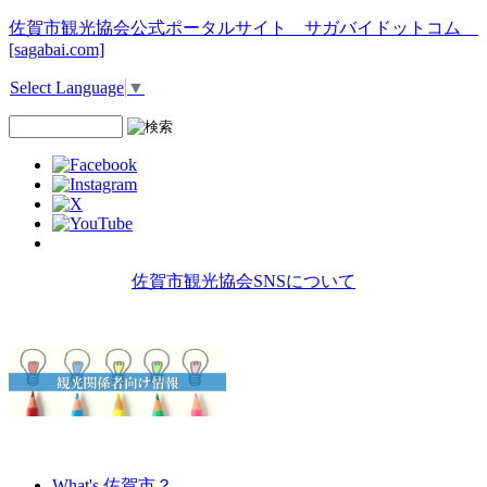
佐賀市観光協会公式ポータルサイト サガバイドットコム
[sagabai.com]
Select Language
▼
佐賀市観光協会SNSについて
What's 佐賀市？