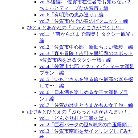
vol.5‐後編‐「佐賀市在住者でも知らない？
ちょっとディープな佐賀市」編
vol.6「有明海の恵み巡り」編
vol.7「佐賀市内での春のピクニック」編
ひとえとあかねの「よかとこさがづくし!!」
vol.1 「南から北まで満喫！ タクシー観光」
編
vol.2「佐賀市中心部 新旧ちょい散歩」編
vol.3「森を冒険！吉野ヶ里話題のスポット
×佐賀市内を巡るタクシー旅」編
vol.4「佐賀市北部 アクティビティー大満足
プラン」編
vol.5「いちごさんを巡る旅〜最高の器を探
して〜」編
vol.6「日本酒も楽しめる女子大満足プラ
ン」編
vol.7「佐賀の歴史とうまかもん女子旅」編
はづきとひとえの「ぷらっと♪さがざんまい！」
vol.1「どんぐり村と三瀬そば」
vol.2「巨石パークの謎&魅惑の白玉饅頭」
vol.3「佐賀市南部をサイクリングしてみた
件」