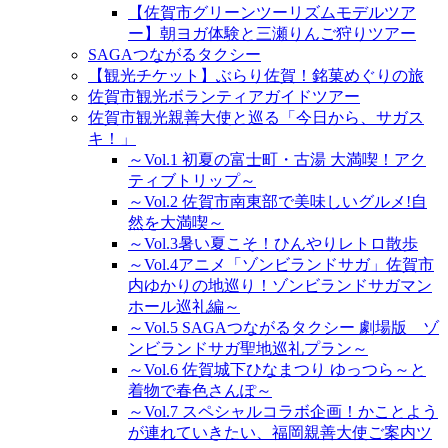
【佐賀市グリーンツーリズムモデルツア
ー】朝ヨガ体験と三瀬りんご狩りツアー
SAGAつながるタクシー
【観光チケット】ぶらり佐賀！銘菓めぐりの旅
佐賀市観光ボランティアガイドツアー
佐賀市観光親善大使と巡る「今日から、サガス
キ！」
～Vol.1 初夏の富士町・古湯 大満喫！アク
ティブトリップ～
～Vol.2 佐賀市南東部で美味しいグルメ!自
然を大満喫～
～Vol.3暑い夏こそ！ひんやりレトロ散歩
～Vol.4アニメ「ゾンビランドサガ」佐賀市
内ゆかりの地巡り！ゾンビランドサガマン
ホール巡礼編～
～Vol.5 SAGAつながるタクシー 劇場版 ゾ
ンビランドサガ聖地巡礼プラン～
～Vol.6 佐賀城下ひなまつり ゆっつら～と
着物で春色さんぽ～
～Vol.7 スペシャルコラボ企画！かことよう
が連れていきたい、福岡親善大使ご案内ツ