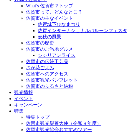
What’s 佐賀市？トップ
佐賀市って、どんなとこ？
佐賀市の主なイベント
佐賀城下ひなまつり
佐賀インターナショナルバルーンフェスタ
麦秋の風景
佐賀市の歴史
佐賀市のご当地グルメ
シシリアンライス
佐賀市の伝統工芸品
さが花ごよみ
佐賀市へのアクセス
佐賀市観光パンフレット
佐賀市のふるさと納税
観光情報
イベント
キャンペーン
特集
特集トップ
佐賀市観光親善大使（令和８年度）
佐賀市観光協会おすすめツアー