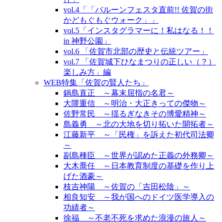
vol.4「「バルーンフェスタ直前!! 佐賀の街
かどもぐもぐウォーク」」
vol.5「インスタグラマーに！私はなる！！
in 神野公園」
vol.6 「佐賀市北部の歴史と伝統ツアー」
vol.7 「佐賀城下ひなまつりの正しい（？）
楽しみ方」編
WEB特集「佐賀の賢人たち」
鍋島直正 ～幕末屈指の名君～
大隈重信 ～明治・大正きっての傑物～
佐野常民 ～揺るぎなきその博愛精神～
島義勇 ～北の大地を切り拓いた開拓者～
江藤新平 ～「民権」を訴えた初代司法卿
～
副島種臣 ～世界が認めた正義の外務卿～
大木喬任 ～日本教育制度の基礎を作り上
げた酒豪～
枝吉神陽 ～佐賀の「吉田松陰」～
相良知安 ～我が国へのドイツ医学導入の
功績者～
徐福 ～不老不死を求めた浪漫の旅人～