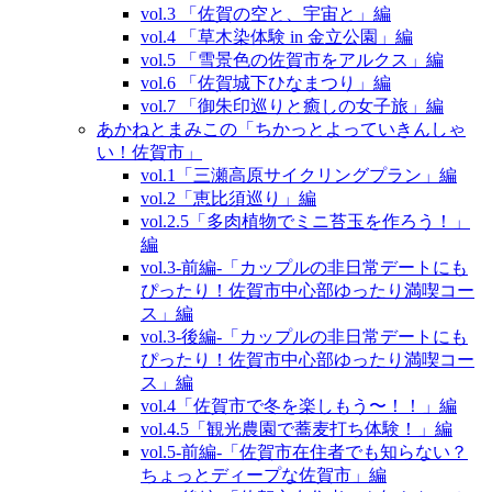
vol.3 「佐賀の空と、宇宙と」編
vol.4 「草木染体験 in 金立公園」編
vol.5 「雪景色の佐賀市をアルクス」編
vol.6 「佐賀城下ひなまつり」編
vol.7 「御朱印巡りと癒しの女子旅」編
あかねとまみこの「ちかっとよっていきんしゃ
い！佐賀市」
vol.1「三瀬高原サイクリングプラン」編
vol.2「恵比須巡り」編
vol.2.5「多肉植物でミニ苔玉を作ろう！」
編
vol.3‐前編‐「カップルの非日常デートにも
ぴったり！佐賀市中心部ゆったり満喫コー
ス」編
vol.3‐後編‐「カップルの非日常デートにも
ぴったり！佐賀市中心部ゆったり満喫コー
ス」編
vol.4「佐賀市で冬を楽しもう〜！！」編
vol.4.5「観光農園で蕎麦打ち体験！」編
vol.5‐前編‐「佐賀市在住者でも知らない？
ちょっとディープな佐賀市」編