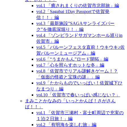
vol.1 「癒されまくりの佐賀市北部旅」編
vol.2「Sagabai 1Day Passportで佐賀発
信！！」編
vol.3「最新施設”SAGAサンライズパー
ク”を徹底深堀り！」編
vol.4 「ゾンビランドサガマンホール巡りin
佐賀市」編
vol.5「バルーンフェスタ直前！ウキウキ♪佐
賀バルーンミュージアム」編
vol.6「“うまかもん”ロード開拓」編
vol.7「心を照らすホットな冬」編
vol.8「佐賀市でリアル謎解きゲーム！？
「仮面の怪盗と宝珠の謎」」編
vol.9「たからものでいっぱい！佐賀城下ひ
なまつり」編
vol.10「佐賀市で春いっぱい感じない？」
まみことかなみの「いっとかんば！さがさん
ば！！」
vol.1 「佐賀市三瀬村・富士町周辺で充実の
１泊２日旅！」編
vol.2 「有明海を楽しむ旅」編