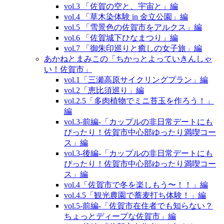
vol.3 「佐賀の空と、宇宙と」編
vol.4 「草木染体験 in 金立公園」編
vol.5 「雪景色の佐賀市をアルクス」編
vol.6 「佐賀城下ひなまつり」編
vol.7 「御朱印巡りと癒しの女子旅」編
あかねとまみこの「ちかっとよっていきんしゃ
い！佐賀市」
vol.1「三瀬高原サイクリングプラン」編
vol.2「恵比須巡り」編
vol.2.5「多肉植物でミニ苔玉を作ろう！」
編
vol.3‐前編‐「カップルの非日常デートにも
ぴったり！佐賀市中心部ゆったり満喫コー
ス」編
vol.3‐後編‐「カップルの非日常デートにも
ぴったり！佐賀市中心部ゆったり満喫コー
ス」編
vol.4「佐賀市で冬を楽しもう〜！！」編
vol.4.5「観光農園で蕎麦打ち体験！」編
vol.5‐前編‐「佐賀市在住者でも知らない？
ちょっとディープな佐賀市」編