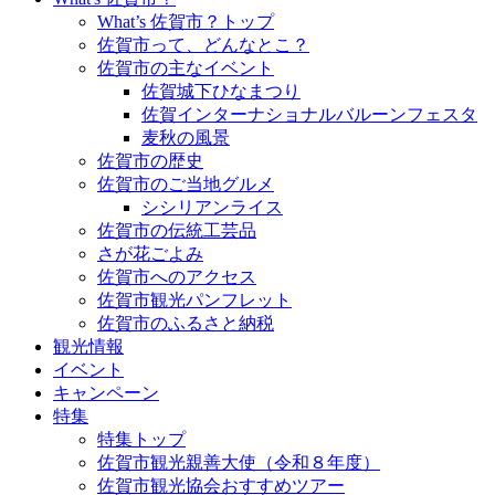
What’s 佐賀市？トップ
佐賀市って、どんなとこ？
佐賀市の主なイベント
佐賀城下ひなまつり
佐賀インターナショナルバルーンフェスタ
麦秋の風景
佐賀市の歴史
佐賀市のご当地グルメ
シシリアンライス
佐賀市の伝統工芸品
さが花ごよみ
佐賀市へのアクセス
佐賀市観光パンフレット
佐賀市のふるさと納税
観光情報
イベント
キャンペーン
特集
特集トップ
佐賀市観光親善大使（令和８年度）
佐賀市観光協会おすすめツアー