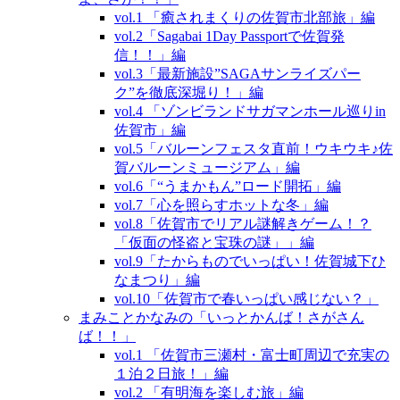
vol.1 「癒されまくりの佐賀市北部旅」編
vol.2「Sagabai 1Day Passportで佐賀発
信！！」編
vol.3「最新施設”SAGAサンライズパー
ク”を徹底深堀り！」編
vol.4 「ゾンビランドサガマンホール巡りin
佐賀市」編
vol.5「バルーンフェスタ直前！ウキウキ♪佐
賀バルーンミュージアム」編
vol.6「“うまかもん”ロード開拓」編
vol.7「心を照らすホットな冬」編
vol.8「佐賀市でリアル謎解きゲーム！？
「仮面の怪盗と宝珠の謎」」編
vol.9「たからものでいっぱい！佐賀城下ひ
なまつり」編
vol.10「佐賀市で春いっぱい感じない？」
まみことかなみの「いっとかんば！さがさん
ば！！」
vol.1 「佐賀市三瀬村・富士町周辺で充実の
１泊２日旅！」編
vol.2 「有明海を楽しむ旅」編