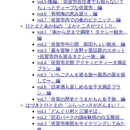
vol.5‐後編‐「佐賀市在住者でも知らない？
ちょっとディープな佐賀市」編
vol.6「有明海の恵み巡り」編
vol.7「佐賀市内での春のピクニック」編
ひとえとあかねの「よかとこさがづくし!!」
vol.1 「南から北まで満喫！ タクシー観光」
編
vol.2「佐賀市中心部 新旧ちょい散歩」編
vol.3「森を冒険！吉野ヶ里話題のスポット
×佐賀市内を巡るタクシー旅」編
vol.4「佐賀市北部 アクティビティー大満足
プラン」編
vol.5「いちごさんを巡る旅〜最高の器を探
して〜」編
vol.6「日本酒も楽しめる女子大満足プラ
ン」編
vol.7「佐賀の歴史とうまかもん女子旅」編
はづきとひとえの「ぷらっと♪さがざんまい！」
vol.1「どんぐり村と三瀬そば」
vol.2「巨石パークの謎&魅惑の白玉饅頭」
vol.3「佐賀市南部をサイクリングしてみた
件」