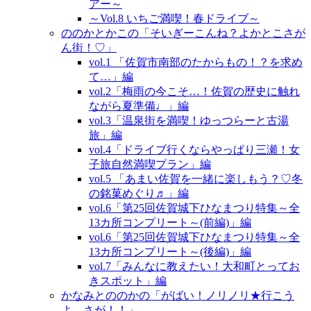
アー～
～Vol.8 いちご満喫！春ドライブ～
ののかとかこの「そいぎーこんね？よかとこさが
ん街！♡」
vol.1 「佐賀市南部のたからもの！？を求め
て…」編
vol.2「梅雨の今こそ…！佐賀の歴史に触れ
ながら夏準備♩」編
vol.3「温泉街を満喫！ゆっつらーと古湯
旅」編
vol.4「ドライブ行くならやっぱり三瀬！女
子旅自然満喫プラン」編
vol.5 「あまい佐賀を一緒に楽しもう？♡冬
の銘菓めぐり♬」編
vol.6「第25回佐賀城下ひなまつり特集～全
13カ所コンプリート～(前編)」編
vol.6「第25回佐賀城下ひなまつり特集～全
13カ所コンプリート～(後編)」編
vol.7「みんなに教えたい！大和町とってお
きスポット」編
かなみとののかの「がばい！ノリノリ★行こう
よ、さが！！」