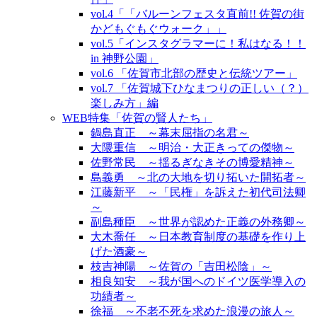
vol.4「「バルーンフェスタ直前!! 佐賀の街
かどもぐもぐウォーク」」
vol.5「インスタグラマーに！私はなる！！
in 神野公園」
vol.6 「佐賀市北部の歴史と伝統ツアー」
vol.7 「佐賀城下ひなまつりの正しい（？）
楽しみ方」編
WEB特集「佐賀の賢人たち」
鍋島直正 ～幕末屈指の名君～
大隈重信 ～明治・大正きっての傑物～
佐野常民 ～揺るぎなきその博愛精神～
島義勇 ～北の大地を切り拓いた開拓者～
江藤新平 ～「民権」を訴えた初代司法卿
～
副島種臣 ～世界が認めた正義の外務卿～
大木喬任 ～日本教育制度の基礎を作り上
げた酒豪～
枝吉神陽 ～佐賀の「吉田松陰」～
相良知安 ～我が国へのドイツ医学導入の
功績者～
徐福 ～不老不死を求めた浪漫の旅人～