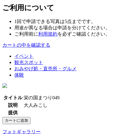
ご利用について
1回で申請できる写真は5点までです。
用途が異なる場合は申請を分けてください。
ご利用前に
利用規約
を必ずご確認ください。
カートの中を確認する
イベント
観光スポット
おみやげ処・直売所・グルメ
体験
タイトル
栄の国まつり049
説明
大人みこし
提供
フォトギャラリー