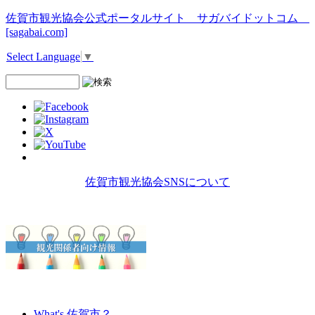
佐賀市観光協会公式ポータルサイト サガバイドットコム
[sagabai.com]
Select Language
▼
佐賀市観光協会SNSについて
What's 佐賀市？