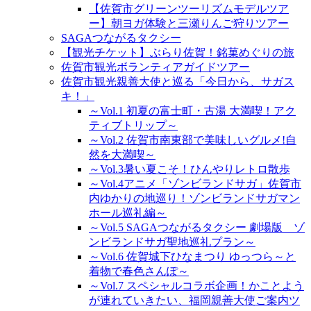
【佐賀市グリーンツーリズムモデルツア
ー】朝ヨガ体験と三瀬りんご狩りツアー
SAGAつながるタクシー
【観光チケット】ぶらり佐賀！銘菓めぐりの旅
佐賀市観光ボランティアガイドツアー
佐賀市観光親善大使と巡る「今日から、サガス
キ！」
～Vol.1 初夏の富士町・古湯 大満喫！アク
ティブトリップ～
～Vol.2 佐賀市南東部で美味しいグルメ!自
然を大満喫～
～Vol.3暑い夏こそ！ひんやりレトロ散歩
～Vol.4アニメ「ゾンビランドサガ」佐賀市
内ゆかりの地巡り！ゾンビランドサガマン
ホール巡礼編～
～Vol.5 SAGAつながるタクシー 劇場版 ゾ
ンビランドサガ聖地巡礼プラン～
～Vol.6 佐賀城下ひなまつり ゆっつら～と
着物で春色さんぽ～
～Vol.7 スペシャルコラボ企画！かことよう
が連れていきたい、福岡親善大使ご案内ツ