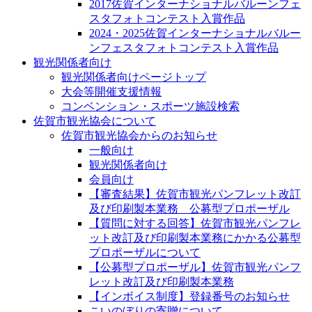
2017佐賀インターナショナルバルーンフェ
スタフォトコンテスト入賞作品
2024・2025佐賀インターナショナルバルー
ンフェスタフォトコンテスト入賞作品
観光関係者向け
観光関係者向けページトップ
大会等開催支援情報
コンベンション・スポーツ施設検索
佐賀市観光協会について
佐賀市観光協会からのお知らせ
一般向け
観光関係者向け
会員向け
【審査結果】佐賀市観光パンフレット改訂
及び印刷製本業務 公募型プロポーザル
【質問に対する回答】佐賀市観光パンフレ
ット改訂及び印刷製本業務にかかる公募型
プロポーザルについて
【公募型プロポーザル】佐賀市観光パンフ
レット改訂及び印刷製本業務
【インボイス制度】登録番号のお知らせ
こいのぼりの寄贈について