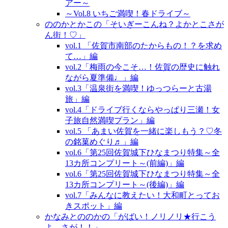
アー～
～Vol.8 いちご満喫！春ドライブ～
ののかとかこの「そいぎーこんね？よかとこさが
ん街！♡」
vol.1 「佐賀市南部のたからもの！？を求め
て…」編
vol.2「梅雨の今こそ…！佐賀の歴史に触れ
ながら夏準備♩」編
vol.3「温泉街を満喫！ゆっつらーと古湯
旅」編
vol.4「ドライブ行くならやっぱり三瀬！女
子旅自然満喫プラン」編
vol.5 「あまい佐賀を一緒に楽しもう？♡冬
の銘菓めぐり♬」編
vol.6「第25回佐賀城下ひなまつり特集～全
13カ所コンプリート～(前編)」編
vol.6「第25回佐賀城下ひなまつり特集～全
13カ所コンプリート～(後編)」編
vol.7「みんなに教えたい！大和町とってお
きスポット」編
かなみとののかの「がばい！ノリノリ★行こう
よ、さが！！」