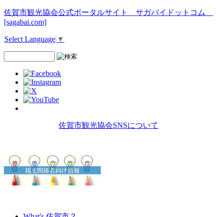
佐賀市観光協会公式ポータルサイト サガバイドットコム
[sagabai.com]
Select Language
▼
佐賀市観光協会SNSについて
What's 佐賀市？