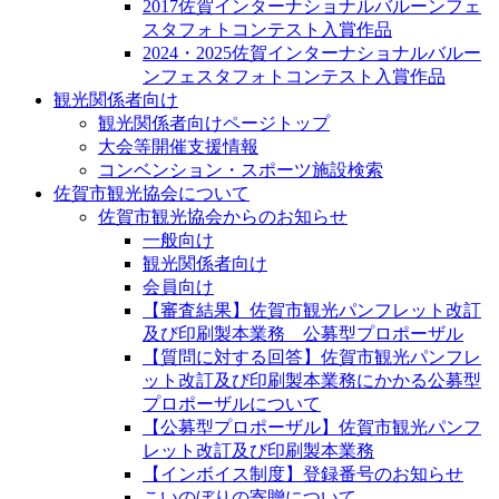
2017佐賀インターナショナルバルーンフェ
スタフォトコンテスト入賞作品
2024・2025佐賀インターナショナルバルー
ンフェスタフォトコンテスト入賞作品
観光関係者向け
観光関係者向けページトップ
大会等開催支援情報
コンベンション・スポーツ施設検索
佐賀市観光協会について
佐賀市観光協会からのお知らせ
一般向け
観光関係者向け
会員向け
【審査結果】佐賀市観光パンフレット改訂
及び印刷製本業務 公募型プロポーザル
【質問に対する回答】佐賀市観光パンフレ
ット改訂及び印刷製本業務にかかる公募型
プロポーザルについて
【公募型プロポーザル】佐賀市観光パンフ
レット改訂及び印刷製本業務
【インボイス制度】登録番号のお知らせ
こいのぼりの寄贈について