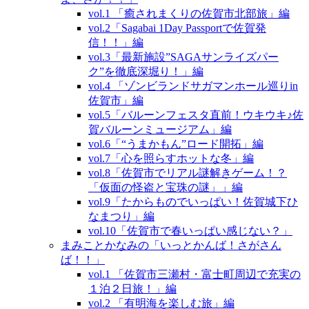
vol.1 「癒されまくりの佐賀市北部旅」編
vol.2「Sagabai 1Day Passportで佐賀発
信！！」編
vol.3「最新施設”SAGAサンライズパー
ク”を徹底深堀り！」編
vol.4 「ゾンビランドサガマンホール巡りin
佐賀市」編
vol.5「バルーンフェスタ直前！ウキウキ♪佐
賀バルーンミュージアム」編
vol.6「“うまかもん”ロード開拓」編
vol.7「心を照らすホットな冬」編
vol.8「佐賀市でリアル謎解きゲーム！？
「仮面の怪盗と宝珠の謎」」編
vol.9「たからものでいっぱい！佐賀城下ひ
なまつり」編
vol.10「佐賀市で春いっぱい感じない？」
まみことかなみの「いっとかんば！さがさん
ば！！」
vol.1 「佐賀市三瀬村・富士町周辺で充実の
１泊２日旅！」編
vol.2 「有明海を楽しむ旅」編