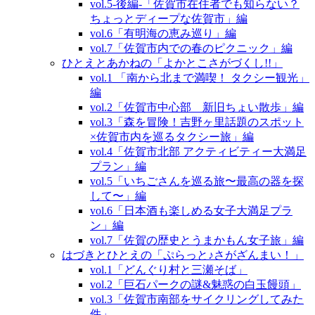
vol.5‐後編‐「佐賀市在住者でも知らない？
ちょっとディープな佐賀市」編
vol.6「有明海の恵み巡り」編
vol.7「佐賀市内での春のピクニック」編
ひとえとあかねの「よかとこさがづくし!!」
vol.1 「南から北まで満喫！ タクシー観光」
編
vol.2「佐賀市中心部 新旧ちょい散歩」編
vol.3「森を冒険！吉野ヶ里話題のスポット
×佐賀市内を巡るタクシー旅」編
vol.4「佐賀市北部 アクティビティー大満足
プラン」編
vol.5「いちごさんを巡る旅〜最高の器を探
して〜」編
vol.6「日本酒も楽しめる女子大満足プラ
ン」編
vol.7「佐賀の歴史とうまかもん女子旅」編
はづきとひとえの「ぷらっと♪さがざんまい！」
vol.1「どんぐり村と三瀬そば」
vol.2「巨石パークの謎&魅惑の白玉饅頭」
vol.3「佐賀市南部をサイクリングしてみた
件」