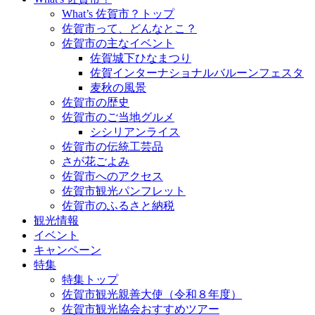
What’s 佐賀市？トップ
佐賀市って、どんなとこ？
佐賀市の主なイベント
佐賀城下ひなまつり
佐賀インターナショナルバルーンフェスタ
麦秋の風景
佐賀市の歴史
佐賀市のご当地グルメ
シシリアンライス
佐賀市の伝統工芸品
さが花ごよみ
佐賀市へのアクセス
佐賀市観光パンフレット
佐賀市のふるさと納税
観光情報
イベント
キャンペーン
特集
特集トップ
佐賀市観光親善大使（令和８年度）
佐賀市観光協会おすすめツアー