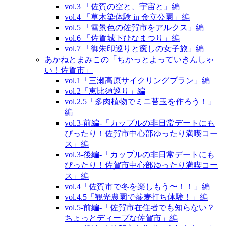
vol.3 「佐賀の空と、宇宙と」編
vol.4 「草木染体験 in 金立公園」編
vol.5 「雪景色の佐賀市をアルクス」編
vol.6 「佐賀城下ひなまつり」編
vol.7 「御朱印巡りと癒しの女子旅」編
あかねとまみこの「ちかっとよっていきんしゃ
い！佐賀市」
vol.1「三瀬高原サイクリングプラン」編
vol.2「恵比須巡り」編
vol.2.5「多肉植物でミニ苔玉を作ろう！」
編
vol.3‐前編‐「カップルの非日常デートにも
ぴったり！佐賀市中心部ゆったり満喫コー
ス」編
vol.3‐後編‐「カップルの非日常デートにも
ぴったり！佐賀市中心部ゆったり満喫コー
ス」編
vol.4「佐賀市で冬を楽しもう〜！！」編
vol.4.5「観光農園で蕎麦打ち体験！」編
vol.5‐前編‐「佐賀市在住者でも知らない？
ちょっとディープな佐賀市」編