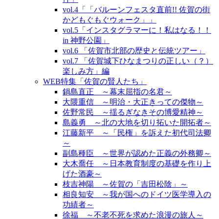
vol.4「「バルーンフェスタ直前!! 佐賀の街
かどもぐもぐウォーク」」
vol.5「インスタグラマーに！私はなる！！
in 神野公園」
vol.6 「佐賀市北部の歴史と伝統ツアー」
vol.7 「佐賀城下ひなまつりの正しい（？）
楽しみ方」編
WEB特集「佐賀の賢人たち」
鍋島直正 ～幕末屈指の名君～
大隈重信 ～明治・大正きっての傑物～
佐野常民 ～揺るぎなきその博愛精神～
島義勇 ～北の大地を切り拓いた開拓者～
江藤新平 ～「民権」を訴えた初代司法卿
～
副島種臣 ～世界が認めた正義の外務卿～
大木喬任 ～日本教育制度の基礎を作り上
げた酒豪～
枝吉神陽 ～佐賀の「吉田松陰」～
相良知安 ～我が国へのドイツ医学導入の
功績者～
徐福 ～不老不死を求めた浪漫の旅人～