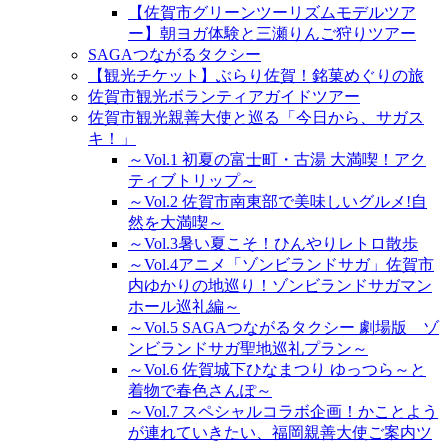
【佐賀市グリーンツーリズムモデルツア
ー】朝ヨガ体験と三瀬りんご狩りツアー
SAGAつながるタクシー
【観光チケット】ぶらり佐賀！銘菓めぐりの旅
佐賀市観光ボランティアガイドツアー
佐賀市観光親善大使と巡る「今日から、サガス
キ！」
～Vol.1 初夏の富士町・古湯 大満喫！アク
ティブトリップ～
～Vol.2 佐賀市南東部で美味しいグルメ!自
然を大満喫～
～Vol.3暑い夏こそ！ひんやりレトロ散歩
～Vol.4アニメ「ゾンビランドサガ」佐賀市
内ゆかりの地巡り！ゾンビランドサガマン
ホール巡礼編～
～Vol.5 SAGAつながるタクシー 劇場版 ゾ
ンビランドサガ聖地巡礼プラン～
～Vol.6 佐賀城下ひなまつり ゆっつら～と
着物で春色さんぽ～
～Vol.7 スペシャルコラボ企画！かことよう
が連れていきたい、福岡親善大使ご案内ツ