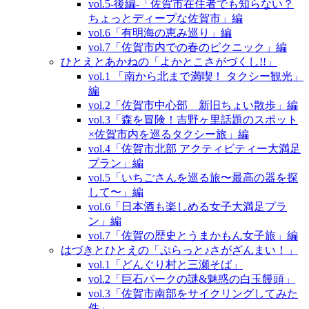
vol.5‐後編‐「佐賀市在住者でも知らない？
ちょっとディープな佐賀市」編
vol.6「有明海の恵み巡り」編
vol.7「佐賀市内での春のピクニック」編
ひとえとあかねの「よかとこさがづくし!!」
vol.1 「南から北まで満喫！ タクシー観光」
編
vol.2「佐賀市中心部 新旧ちょい散歩」編
vol.3「森を冒険！吉野ヶ里話題のスポット
×佐賀市内を巡るタクシー旅」編
vol.4「佐賀市北部 アクティビティー大満足
プラン」編
vol.5「いちごさんを巡る旅〜最高の器を探
して〜」編
vol.6「日本酒も楽しめる女子大満足プラ
ン」編
vol.7「佐賀の歴史とうまかもん女子旅」編
はづきとひとえの「ぷらっと♪さがざんまい！」
vol.1「どんぐり村と三瀬そば」
vol.2「巨石パークの謎&魅惑の白玉饅頭」
vol.3「佐賀市南部をサイクリングしてみた
件」