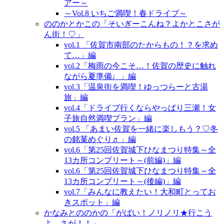
アー～
～Vol.8 いちご満喫！春ドライブ～
ののかとかこの「そいぎーこんね？よかとこさが
ん街！♡」
vol.1 「佐賀市南部のたからもの！？を求め
て…」編
vol.2「梅雨の今こそ…！佐賀の歴史に触れ
ながら夏準備♩」編
vol.3「温泉街を満喫！ゆっつらーと古湯
旅」編
vol.4「ドライブ行くならやっぱり三瀬！女
子旅自然満喫プラン」編
vol.5 「あまい佐賀を一緒に楽しもう？♡冬
の銘菓めぐり♬」編
vol.6「第25回佐賀城下ひなまつり特集～全
13カ所コンプリート～(前編)」編
vol.6「第25回佐賀城下ひなまつり特集～全
13カ所コンプリート～(後編)」編
vol.7「みんなに教えたい！大和町とってお
きスポット」編
かなみとののかの「がばい！ノリノリ★行こう
よ、さが！！」