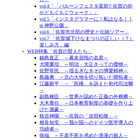
vol.4「「バルーンフェスタ直前!! 佐賀の街
かどもぐもぐウォーク」」
vol.5「インスタグラマーに！私はなる！！
in 神野公園」
vol.6 「佐賀市北部の歴史と伝統ツアー」
vol.7 「佐賀城下ひなまつりの正しい（？）
楽しみ方」編
WEB特集「佐賀の賢人たち」
鍋島直正 ～幕末屈指の名君～
大隈重信 ～明治・大正きっての傑物～
佐野常民 ～揺るぎなきその博愛精神～
島義勇 ～北の大地を切り拓いた開拓者～
江藤新平 ～「民権」を訴えた初代司法卿
～
副島種臣 ～世界が認めた正義の外務卿～
大木喬任 ～日本教育制度の基礎を作り上
げた酒豪～
枝吉神陽 ～佐賀の「吉田松陰」～
相良知安 ～我が国へのドイツ医学導入の
功績者～
徐福 ～不老不死を求めた浪漫の旅人～