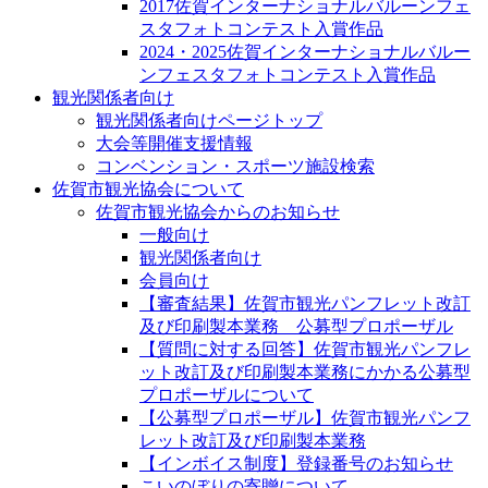
2017佐賀インターナショナルバルーンフェ
スタフォトコンテスト入賞作品
2024・2025佐賀インターナショナルバルー
ンフェスタフォトコンテスト入賞作品
観光関係者向け
観光関係者向けページトップ
大会等開催支援情報
コンベンション・スポーツ施設検索
佐賀市観光協会について
佐賀市観光協会からのお知らせ
一般向け
観光関係者向け
会員向け
【審査結果】佐賀市観光パンフレット改訂
及び印刷製本業務 公募型プロポーザル
【質問に対する回答】佐賀市観光パンフレ
ット改訂及び印刷製本業務にかかる公募型
プロポーザルについて
【公募型プロポーザル】佐賀市観光パンフ
レット改訂及び印刷製本業務
【インボイス制度】登録番号のお知らせ
こいのぼりの寄贈について