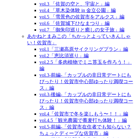
vol.3 「佐賀の空と、宇宙と」編
vol.4 「草木染体験 in 金立公園」編
vol.5 「雪景色の佐賀市をアルクス」編
vol.6 「佐賀城下ひなまつり」編
vol.7 「御朱印巡りと癒しの女子旅」編
あかねとまみこの「ちかっとよっていきんしゃ
い！佐賀市」
vol.1「三瀬高原サイクリングプラン」編
vol.2「恵比須巡り」編
vol.2.5「多肉植物でミニ苔玉を作ろう！」
編
vol.3‐前編‐「カップルの非日常デートにも
ぴったり！佐賀市中心部ゆったり満喫コー
ス」編
vol.3‐後編‐「カップルの非日常デートにも
ぴったり！佐賀市中心部ゆったり満喫コー
ス」編
vol.4「佐賀市で冬を楽しもう〜！！」編
vol.4.5「観光農園で蕎麦打ち体験！」編
vol.5‐前編‐「佐賀市在住者でも知らない？
ちょっとディープな佐賀市」編