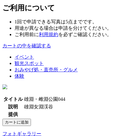
ご利用について
1回で申請できる写真は5点までです。
用途が異なる場合は申請を分けてください。
ご利用前に
利用規約
を必ずご確認ください。
カートの中を確認する
イベント
観光スポット
おみやげ処・直売所・グルメ
体験
タイトル
雄淵・雌淵公園044
説明
雄淵女淵渓谷
提供
フォトギャラリー