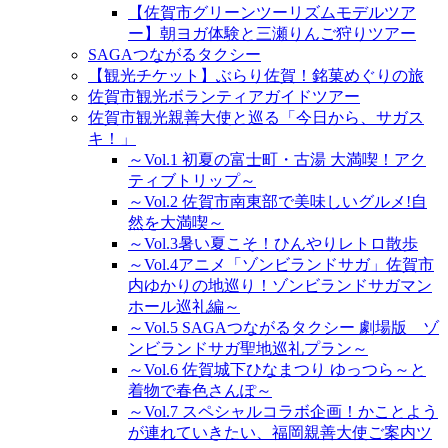
【佐賀市グリーンツーリズムモデルツア
ー】朝ヨガ体験と三瀬りんご狩りツアー
SAGAつながるタクシー
【観光チケット】ぶらり佐賀！銘菓めぐりの旅
佐賀市観光ボランティアガイドツアー
佐賀市観光親善大使と巡る「今日から、サガス
キ！」
～Vol.1 初夏の富士町・古湯 大満喫！アク
ティブトリップ～
～Vol.2 佐賀市南東部で美味しいグルメ!自
然を大満喫～
～Vol.3暑い夏こそ！ひんやりレトロ散歩
～Vol.4アニメ「ゾンビランドサガ」佐賀市
内ゆかりの地巡り！ゾンビランドサガマン
ホール巡礼編～
～Vol.5 SAGAつながるタクシー 劇場版 ゾ
ンビランドサガ聖地巡礼プラン～
～Vol.6 佐賀城下ひなまつり ゆっつら～と
着物で春色さんぽ～
～Vol.7 スペシャルコラボ企画！かことよう
が連れていきたい、福岡親善大使ご案内ツ