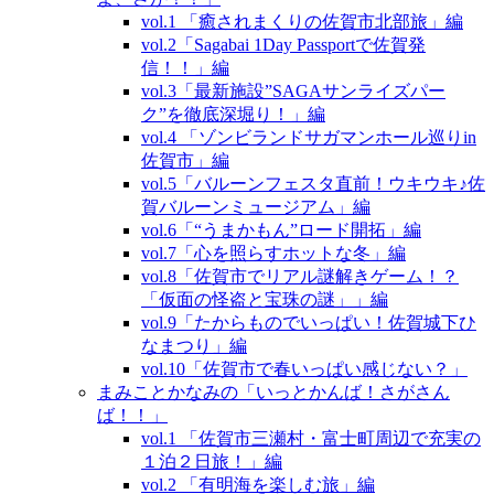
vol.1 「癒されまくりの佐賀市北部旅」編
vol.2「Sagabai 1Day Passportで佐賀発
信！！」編
vol.3「最新施設”SAGAサンライズパー
ク”を徹底深堀り！」編
vol.4 「ゾンビランドサガマンホール巡りin
佐賀市」編
vol.5「バルーンフェスタ直前！ウキウキ♪佐
賀バルーンミュージアム」編
vol.6「“うまかもん”ロード開拓」編
vol.7「心を照らすホットな冬」編
vol.8「佐賀市でリアル謎解きゲーム！？
「仮面の怪盗と宝珠の謎」」編
vol.9「たからものでいっぱい！佐賀城下ひ
なまつり」編
vol.10「佐賀市で春いっぱい感じない？」
まみことかなみの「いっとかんば！さがさん
ば！！」
vol.1 「佐賀市三瀬村・富士町周辺で充実の
１泊２日旅！」編
vol.2 「有明海を楽しむ旅」編