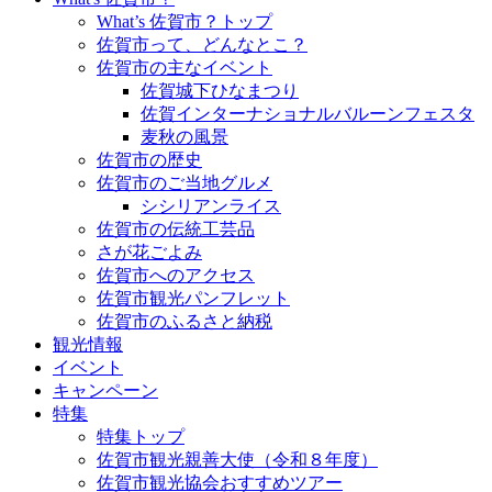
What’s 佐賀市？トップ
佐賀市って、どんなとこ？
佐賀市の主なイベント
佐賀城下ひなまつり
佐賀インターナショナルバルーンフェスタ
麦秋の風景
佐賀市の歴史
佐賀市のご当地グルメ
シシリアンライス
佐賀市の伝統工芸品
さが花ごよみ
佐賀市へのアクセス
佐賀市観光パンフレット
佐賀市のふるさと納税
観光情報
イベント
キャンペーン
特集
特集トップ
佐賀市観光親善大使（令和８年度）
佐賀市観光協会おすすめツアー