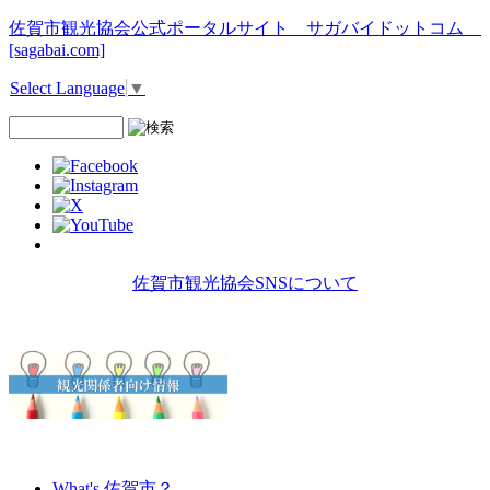
佐賀市観光協会公式ポータルサイト サガバイドットコム
[sagabai.com]
Select Language
▼
佐賀市観光協会SNSについて
What's 佐賀市？