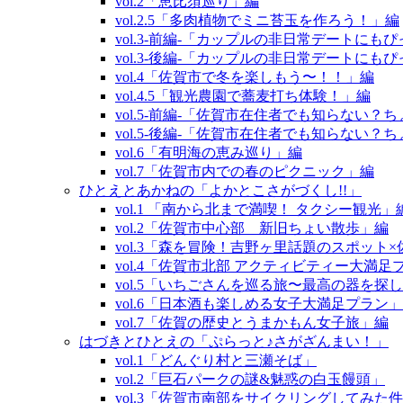
vol.2「恵比須巡り」編
vol.2.5「多肉植物でミニ苔玉を作ろう！」編
vol.3‐前編‐「カップルの非日常デートに
vol.3‐後編‐「カップルの非日常デートに
vol.4「佐賀市で冬を楽しもう〜！！」編
vol.4.5「観光農園で蕎麦打ち体験！」編
vol.5‐前編‐「佐賀市在住者でも知らない
vol.5‐後編‐「佐賀市在住者でも知らない
vol.6「有明海の恵み巡り」編
vol.7「佐賀市内での春のピクニック」編
ひとえとあかねの「よかとこさがづくし!!」
vol.1 「南から北まで満喫！ タクシー観光」
vol.2「佐賀市中心部 新旧ちょい散歩」編
vol.3「森を冒険！吉野ヶ里話題のスポット
vol.4「佐賀市北部 アクティビティー大満足
vol.5「いちごさんを巡る旅〜最高の器を探
vol.6「日本酒も楽しめる女子大満足プラン
vol.7「佐賀の歴史とうまかもん女子旅」編
はづきとひとえの「ぷらっと♪さがざんまい！」
vol.1「どんぐり村と三瀬そば」
vol.2「巨石パークの謎&魅惑の白玉饅頭」
vol.3「佐賀市南部をサイクリングしてみた