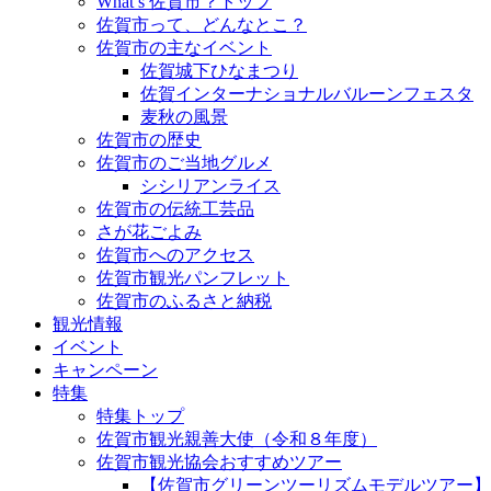
What’s 佐賀市？トップ
佐賀市って、どんなとこ？
佐賀市の主なイベント
佐賀城下ひなまつり
佐賀インターナショナルバルーンフェスタ
麦秋の風景
佐賀市の歴史
佐賀市のご当地グルメ
シシリアンライス
佐賀市の伝統工芸品
さが花ごよみ
佐賀市へのアクセス
佐賀市観光パンフレット
佐賀市のふるさと納税
観光情報
イベント
キャンペーン
特集
特集トップ
佐賀市観光親善大使（令和８年度）
佐賀市観光協会おすすめツアー
【佐賀市グリーンツーリズムモデルツアー】