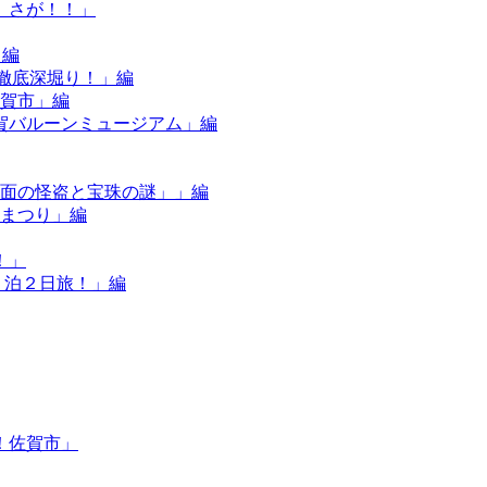
、さが！！」
」編
”を徹底深堀り！」編
佐賀市」編
佐賀バルーンミュージアム」編
「仮面の怪盗と宝珠の謎」」編
なまつり」編
！」
の１泊２日旅！」編
！佐賀市」