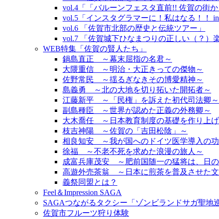
vol.4「「バルーンフェスタ直前!! 佐賀の
vol.5「インスタグラマーに！私はなる！！ i
vol.6 「佐賀市北部の歴史と伝統ツアー」
vol.7 「佐賀城下ひなまつりの正しい（？
WEB特集「佐賀の賢人たち」
鍋島直正 ～幕末屈指の名君～
大隈重信 ～明治・大正きっての傑物～
佐野常民 ～揺るぎなきその博愛精神～
島義勇 ～北の大地を切り拓いた開拓者～
江藤新平 ～「民権」を訴えた初代司法卿～
副島種臣 ～世界が認めた正義の外務卿～
大木喬任 ～日本教育制度の基礎を作り上げ
枝吉神陽 ～佐賀の「吉田松陰」～
相良知安 ～我が国へのドイツ医学導入の功
徐福 ～不老不死を求めた浪漫の旅人～
成富兵庫茂安 ～肥前国随一の猛将は、日の
高遊外売茶翁 ～日本に煎茶を普及させた文
義祭同盟とは？
Feel＆Impression SAGA
SAGAつながるタクシー「ゾンビランドサガ聖地
佐賀市フルーツ狩り体験