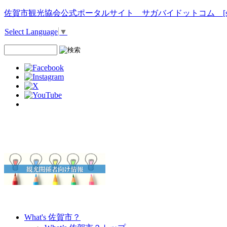
佐賀市観光協会公式ポータルサイト サガバイドットコム [sagab
Select Language
▼
What's 佐賀市？