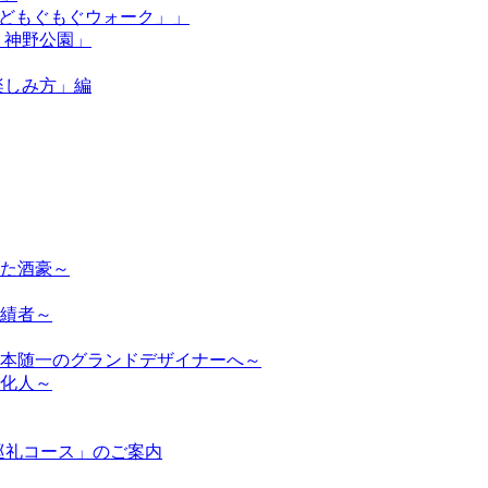
街かどもぐもぐウォーク」」
n 神野公園」
）楽しみ方」編
た酒豪～
績者～
本随一のグランドデザイナーへ～
化人～
巡礼コース」のご案内