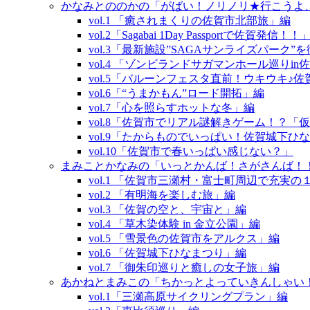
かなみとののかの「がばい！ノリノリ★行こうよ
vol.1 「癒されまくりの佐賀市北部旅」編
vol.2「Sagabai 1Day Passportで佐賀発信！！
vol.3「最新施設”SAGAサンライズパーク
vol.4 「ゾンビランドサガマンホール巡りin
vol.5「バルーンフェスタ直前！ウキウキ♪
vol.6「“うまかもん”ロード開拓」編
vol.7「心を照らすホットな冬」編
vol.8「佐賀市でリアル謎解きゲーム！？
vol.9「たからものでいっぱい！佐賀城下ひ
vol.10「佐賀市で春いっぱい感じない？」
まみことかなみの「いっとかんば！さがさんば！
vol.1 「佐賀市三瀬村・富士町周辺で充実
vol.2 「有明海を楽しむ旅」編
vol.3 「佐賀の空と、宇宙と」編
vol.4 「草木染体験 in 金立公園」編
vol.5 「雪景色の佐賀市をアルクス」編
vol.6 「佐賀城下ひなまつり」編
vol.7 「御朱印巡りと癒しの女子旅」編
あかねとまみこの「ちかっとよっていきんしゃい
vol.1「三瀬高原サイクリングプラン」編