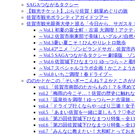
SAGAつながるタクシー
【観光チケット】ぶらり佐賀！銘菓めぐりの旅
佐賀市観光ボランティアガイドツアー
佐賀市観光親善大使と巡る「今日から、サガスキ
～Vol.1 初夏の富士町・古湯 大満喫！アク
～Vol.2 佐賀市南東部で美味しいグルメ!自
～Vol.3暑い夏こそ！ひんやりレトロ散歩
～Vol.4アニメ「ゾンビランドサガ」佐賀
～Vol.5 SAGAつながるタクシー 劇場版
～Vol.6 佐賀城下ひなまつり ゆっつら～と
～Vol.7 スペシャルコラボ企画！かこと
～Vol.8 いちご満喫！春ドライブ～
ののかとかこの「そいぎーこんね？よかとこさが
vol.1 「佐賀市南部のたからもの！？を求め
vol.2「梅雨の今こそ…！佐賀の歴史に触れ
vol.3「温泉街を満喫！ゆっつらーと古湯旅
vol.4「ドライブ行くならやっぱり三瀬！女
vol.5 「あまい佐賀を一緒に楽しもう？♡
vol.6「第25回佐賀城下ひなまつり特集～全
vol.6「第25回佐賀城下ひなまつり特集～全
vol.7「みんなに教えたい！大和町とってお