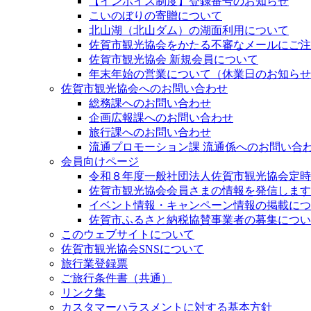
【インボイス制度】登録番号のお知らせ
こいのぼりの寄贈について
北山湖（北山ダム）の湖面利用について
佐賀市観光協会をかたる不審なメールにご注意く
佐賀市観光協会 新規会員について
年末年始の営業について（休業日のお知らせ
佐賀市観光協会へのお問い合わせ
総務課へのお問い合わせ
企画広報課へのお問い合わせ
旅行課へのお問い合わせ
流通プロモーション課 流通係へのお問い合
会員向けページ
令和８年度一般社団法人佐賀市観光協会定時
佐賀市観光協会会員さまの情報を発信します
イベント情報・キャンペーン情報の掲載につ
佐賀市ふるさと納税協賛事業者の募集につい
このウェブサイトについて
佐賀市観光協会SNSについて
旅行業登録票
ご旅行条件書（共通）
リンク集
カスタマーハラスメントに対する基本方針