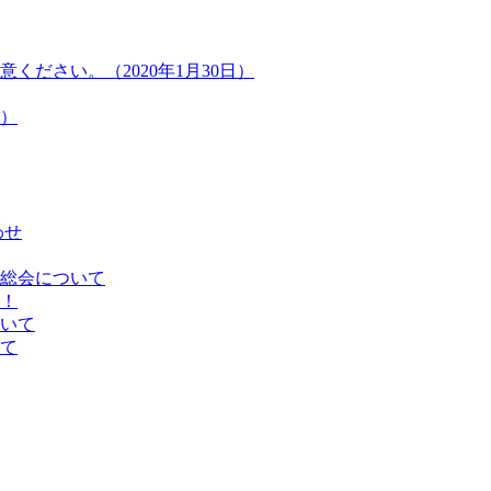
ださい。（2020年1月30日）
）
わせ
総会について
！
いて
て