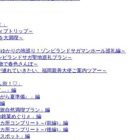
！」
ティブトリップ～
然を大満喫～
市内ゆかりの地巡り！ゾンビランドサガマンホール巡礼編～
 ゾンビランドサガ聖地巡礼プラン～
着物で春色さんぽ～
ようが連れていきたい、福岡親善大使ご案内ツアー～
ん街！♡」
て…」編
ながら夏準備♩」編
」編
子旅自然満喫プラン」編
冬の銘菓めぐり♬」編
13カ所コンプリート～(前編)」編
13カ所コンプリート～(後編)」編
きスポット」編