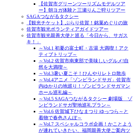
【佐賀市グリーンツーリズムモデルツア
ー】朝ヨガ体験と三瀬りんご狩りツアー
SAGAつながるタクシー
【観光チケット】ぶらり佐賀！銘菓めぐりの旅
佐賀市観光ボランティアガイドツアー
佐賀市観光親善大使と巡る「今日から、サガス
キ！」
～Vol.1 初夏の富士町・古湯 大満喫！アク
ティブトリップ～
～Vol.2 佐賀市南東部で美味しいグルメ!自
然を大満喫～
～Vol.3暑い夏こそ！ひんやりレトロ散歩
～Vol.4アニメ「ゾンビランドサガ」佐賀市
内ゆかりの地巡り！ゾンビランドサガマン
ホール巡礼編～
～Vol.5 SAGAつながるタクシー 劇場版 ゾ
ンビランドサガ聖地巡礼プラン～
～Vol.6 佐賀城下ひなまつり ゆっつら～と
着物で春色さんぽ～
～Vol.7 スペシャルコラボ企画！かことよう
が連れていきたい、福岡親善大使ご案内ツ