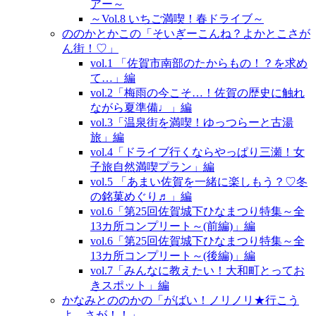
アー～
～Vol.8 いちご満喫！春ドライブ～
ののかとかこの「そいぎーこんね？よかとこさが
ん街！♡」
vol.1 「佐賀市南部のたからもの！？を求め
て…」編
vol.2「梅雨の今こそ…！佐賀の歴史に触れ
ながら夏準備♩」編
vol.3「温泉街を満喫！ゆっつらーと古湯
旅」編
vol.4「ドライブ行くならやっぱり三瀬！女
子旅自然満喫プラン」編
vol.5 「あまい佐賀を一緒に楽しもう？♡冬
の銘菓めぐり♬」編
vol.6「第25回佐賀城下ひなまつり特集～全
13カ所コンプリート～(前編)」編
vol.6「第25回佐賀城下ひなまつり特集～全
13カ所コンプリート～(後編)」編
vol.7「みんなに教えたい！大和町とってお
きスポット」編
かなみとののかの「がばい！ノリノリ★行こう
よ、さが！！」