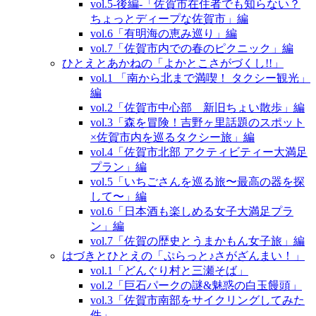
vol.5‐後編‐「佐賀市在住者でも知らない？
ちょっとディープな佐賀市」編
vol.6「有明海の恵み巡り」編
vol.7「佐賀市内での春のピクニック」編
ひとえとあかねの「よかとこさがづくし!!」
vol.1 「南から北まで満喫！ タクシー観光」
編
vol.2「佐賀市中心部 新旧ちょい散歩」編
vol.3「森を冒険！吉野ヶ里話題のスポット
×佐賀市内を巡るタクシー旅」編
vol.4「佐賀市北部 アクティビティー大満足
プラン」編
vol.5「いちごさんを巡る旅〜最高の器を探
して〜」編
vol.6「日本酒も楽しめる女子大満足プラ
ン」編
vol.7「佐賀の歴史とうまかもん女子旅」編
はづきとひとえの「ぷらっと♪さがざんまい！」
vol.1「どんぐり村と三瀬そば」
vol.2「巨石パークの謎&魅惑の白玉饅頭」
vol.3「佐賀市南部をサイクリングしてみた
件」