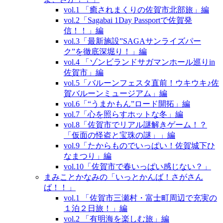
vol.1 「癒されまくりの佐賀市北部旅」編
vol.2「Sagabai 1Day Passportで佐賀発
信！！」編
vol.3「最新施設”SAGAサンライズパー
ク”を徹底深堀り！」編
vol.4 「ゾンビランドサガマンホール巡りin
佐賀市」編
vol.5「バルーンフェスタ直前！ウキウキ♪佐
賀バルーンミュージアム」編
vol.6「“うまかもん”ロード開拓」編
vol.7「心を照らすホットな冬」編
vol.8「佐賀市でリアル謎解きゲーム！？
「仮面の怪盗と宝珠の謎」」編
vol.9「たからものでいっぱい！佐賀城下ひ
なまつり」編
vol.10「佐賀市で春いっぱい感じない？」
まみことかなみの「いっとかんば！さがさん
ば！！」
vol.1 「佐賀市三瀬村・富士町周辺で充実の
１泊２日旅！」編
vol.2 「有明海を楽しむ旅」編