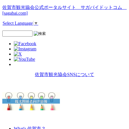
佐賀市観光協会公式ポータルサイト サガバイドットコム
[sagabai.com]
Select Language
▼
佐賀市観光協会SNSについて
What's 佐賀市？