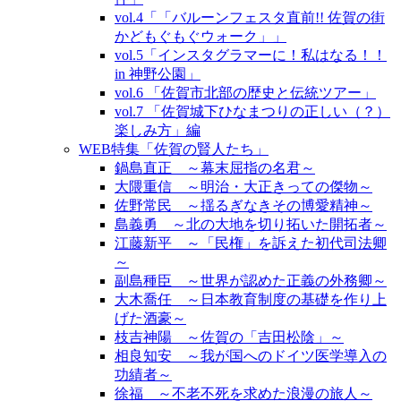
vol.4「「バルーンフェスタ直前!! 佐賀の街
かどもぐもぐウォーク」」
vol.5「インスタグラマーに！私はなる！！
in 神野公園」
vol.6 「佐賀市北部の歴史と伝統ツアー」
vol.7 「佐賀城下ひなまつりの正しい（？）
楽しみ方」編
WEB特集「佐賀の賢人たち」
鍋島直正 ～幕末屈指の名君～
大隈重信 ～明治・大正きっての傑物～
佐野常民 ～揺るぎなきその博愛精神～
島義勇 ～北の大地を切り拓いた開拓者～
江藤新平 ～「民権」を訴えた初代司法卿
～
副島種臣 ～世界が認めた正義の外務卿～
大木喬任 ～日本教育制度の基礎を作り上
げた酒豪～
枝吉神陽 ～佐賀の「吉田松陰」～
相良知安 ～我が国へのドイツ医学導入の
功績者～
徐福 ～不老不死を求めた浪漫の旅人～