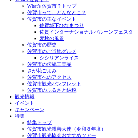
What’s 佐賀市？トップ
佐賀市って、どんなとこ？
佐賀市の主なイベント
佐賀城下ひなまつり
佐賀インターナショナルバルーンフェスタ
麦秋の風景
佐賀市の歴史
佐賀市のご当地グルメ
シシリアンライス
佐賀市の伝統工芸品
さが花ごよみ
佐賀市へのアクセス
佐賀市観光パンフレット
佐賀市のふるさと納税
観光情報
イベント
キャンペーン
特集
特集トップ
佐賀市観光親善大使（令和８年度）
佐賀市観光協会おすすめツアー