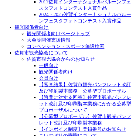
2017佐賀インターナショナルバルーンフェ
スタフォトコンテスト入賞作品
2024・2025佐賀インターナショナルバルー
ンフェスタフォトコンテスト入賞作品
観光関係者向け
観光関係者向けページトップ
大会等開催支援情報
コンベンション・スポーツ施設検索
佐賀市観光協会について
佐賀市観光協会からのお知らせ
一般向け
観光関係者向け
会員向け
【審査結果】佐賀市観光パンフレット改訂
及び印刷製本業務 公募型プロポーザル
【質問に対する回答】佐賀市観光パンフレ
ット改訂及び印刷製本業務にかかる公募型
プロポーザルについて
【公募型プロポーザル】佐賀市観光パンフ
レット改訂及び印刷製本業務
【インボイス制度】登録番号のお知らせ
こいのぼりの寄贈について