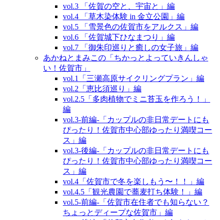
vol.3 「佐賀の空と、宇宙と」編
vol.4 「草木染体験 in 金立公園」編
vol.5 「雪景色の佐賀市をアルクス」編
vol.6 「佐賀城下ひなまつり」編
vol.7 「御朱印巡りと癒しの女子旅」編
あかねとまみこの「ちかっとよっていきんしゃ
い！佐賀市」
vol.1「三瀬高原サイクリングプラン」編
vol.2「恵比須巡り」編
vol.2.5「多肉植物でミニ苔玉を作ろう！」
編
vol.3‐前編‐「カップルの非日常デートにも
ぴったり！佐賀市中心部ゆったり満喫コー
ス」編
vol.3‐後編‐「カップルの非日常デートにも
ぴったり！佐賀市中心部ゆったり満喫コー
ス」編
vol.4「佐賀市で冬を楽しもう〜！！」編
vol.4.5「観光農園で蕎麦打ち体験！」編
vol.5‐前編‐「佐賀市在住者でも知らない？
ちょっとディープな佐賀市」編