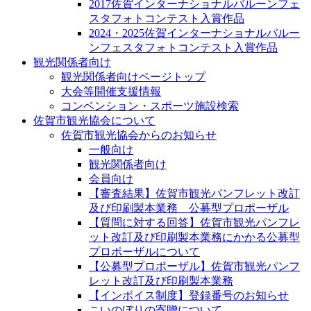
2017佐賀インターナショナルバルーンフェ
スタフォトコンテスト入賞作品
2024・2025佐賀インターナショナルバルー
ンフェスタフォトコンテスト入賞作品
観光関係者向け
観光関係者向けページトップ
大会等開催支援情報
コンベンション・スポーツ施設検索
佐賀市観光協会について
佐賀市観光協会からのお知らせ
一般向け
観光関係者向け
会員向け
【審査結果】佐賀市観光パンフレット改訂
及び印刷製本業務 公募型プロポーザル
【質問に対する回答】佐賀市観光パンフレ
ット改訂及び印刷製本業務にかかる公募型
プロポーザルについて
【公募型プロポーザル】佐賀市観光パンフ
レット改訂及び印刷製本業務
【インボイス制度】登録番号のお知らせ
こいのぼりの寄贈について