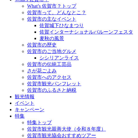
What’s 佐賀市？トップ
佐賀市って、どんなとこ？
佐賀市の主なイベント
佐賀城下ひなまつり
佐賀インターナショナルバルーンフェスタ
麦秋の風景
佐賀市の歴史
佐賀市のご当地グルメ
シシリアンライス
佐賀市の伝統工芸品
さが花ごよみ
佐賀市へのアクセス
佐賀市観光パンフレット
佐賀市のふるさと納税
観光情報
イベント
キャンペーン
特集
特集トップ
佐賀市観光親善大使（令和８年度）
佐賀市観光協会おすすめツアー