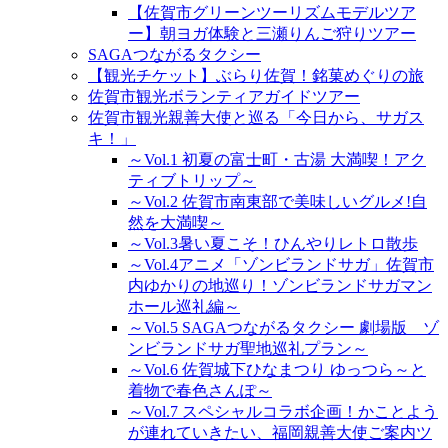
【佐賀市グリーンツーリズムモデルツア
ー】朝ヨガ体験と三瀬りんご狩りツアー
SAGAつながるタクシー
【観光チケット】ぶらり佐賀！銘菓めぐりの旅
佐賀市観光ボランティアガイドツアー
佐賀市観光親善大使と巡る「今日から、サガス
キ！」
～Vol.1 初夏の富士町・古湯 大満喫！アク
ティブトリップ～
～Vol.2 佐賀市南東部で美味しいグルメ!自
然を大満喫～
～Vol.3暑い夏こそ！ひんやりレトロ散歩
～Vol.4アニメ「ゾンビランドサガ」佐賀市
内ゆかりの地巡り！ゾンビランドサガマン
ホール巡礼編～
～Vol.5 SAGAつながるタクシー 劇場版 ゾ
ンビランドサガ聖地巡礼プラン～
～Vol.6 佐賀城下ひなまつり ゆっつら～と
着物で春色さんぽ～
～Vol.7 スペシャルコラボ企画！かことよう
が連れていきたい、福岡親善大使ご案内ツ