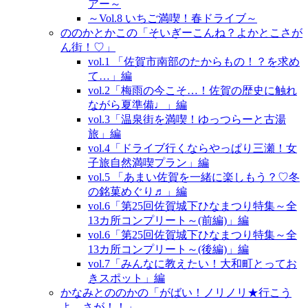
アー～
～Vol.8 いちご満喫！春ドライブ～
ののかとかこの「そいぎーこんね？よかとこさが
ん街！♡」
vol.1 「佐賀市南部のたからもの！？を求め
て…」編
vol.2「梅雨の今こそ…！佐賀の歴史に触れ
ながら夏準備♩」編
vol.3「温泉街を満喫！ゆっつらーと古湯
旅」編
vol.4「ドライブ行くならやっぱり三瀬！女
子旅自然満喫プラン」編
vol.5 「あまい佐賀を一緒に楽しもう？♡冬
の銘菓めぐり♬」編
vol.6「第25回佐賀城下ひなまつり特集～全
13カ所コンプリート～(前編)」編
vol.6「第25回佐賀城下ひなまつり特集～全
13カ所コンプリート～(後編)」編
vol.7「みんなに教えたい！大和町とってお
きスポット」編
かなみとののかの「がばい！ノリノリ★行こう
よ、さが！！」