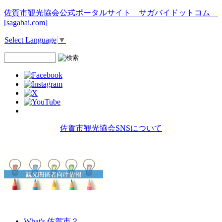
佐賀市観光協会公式ポータルサイト サガバイドットコム
[sagabai.com]
Select Language
▼
佐賀市観光協会SNSについて
What's 佐賀市？