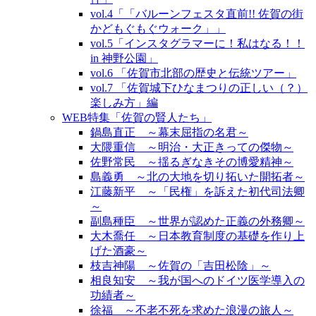
vol.4「「バルーンフェスタ直前!! 佐賀の街
かどもぐもぐウォーク」」
vol.5「インスタグラマーに！私はなる！！
in 神野公園」
vol.6 「佐賀市北部の歴史と伝統ツアー」
vol.7 「佐賀城下ひなまつりの正しい（？）
楽しみ方」編
WEB特集「佐賀の賢人たち」
鍋島直正 ～幕末屈指の名君～
大隈重信 ～明治・大正きっての傑物～
佐野常民 ～揺るぎなきその博愛精神～
島義勇 ～北の大地を切り拓いた開拓者～
江藤新平 ～「民権」を訴えた初代司法卿
～
副島種臣 ～世界が認めた正義の外務卿～
大木喬任 ～日本教育制度の基礎を作り上
げた酒豪～
枝吉神陽 ～佐賀の「吉田松陰」～
相良知安 ～我が国へのドイツ医学導入の
功績者～
徐福 ～不老不死を求めた浪漫の旅人～