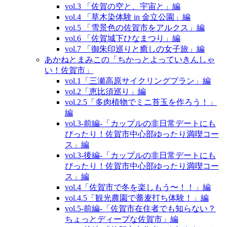
vol.3 「佐賀の空と、宇宙と」編
vol.4 「草木染体験 in 金立公園」編
vol.5 「雪景色の佐賀市をアルクス」編
vol.6 「佐賀城下ひなまつり」編
vol.7 「御朱印巡りと癒しの女子旅」編
あかねとまみこの「ちかっとよっていきんしゃ
い！佐賀市」
vol.1「三瀬高原サイクリングプラン」編
vol.2「恵比須巡り」編
vol.2.5「多肉植物でミニ苔玉を作ろう！」
編
vol.3‐前編‐「カップルの非日常デートにも
ぴったり！佐賀市中心部ゆったり満喫コー
ス」編
vol.3‐後編‐「カップルの非日常デートにも
ぴったり！佐賀市中心部ゆったり満喫コー
ス」編
vol.4「佐賀市で冬を楽しもう〜！！」編
vol.4.5「観光農園で蕎麦打ち体験！」編
vol.5‐前編‐「佐賀市在住者でも知らない？
ちょっとディープな佐賀市」編