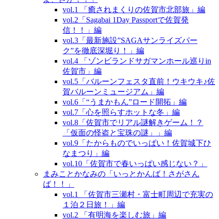
vol.1 「癒されまくりの佐賀市北部旅」編
vol.2「Sagabai 1Day Passportで佐賀発
信！！」編
vol.3「最新施設”SAGAサンライズパー
ク”を徹底深堀り！」編
vol.4 「ゾンビランドサガマンホール巡りin
佐賀市」編
vol.5「バルーンフェスタ直前！ウキウキ♪佐
賀バルーンミュージアム」編
vol.6「“うまかもん”ロード開拓」編
vol.7「心を照らすホットな冬」編
vol.8「佐賀市でリアル謎解きゲーム！？
「仮面の怪盗と宝珠の謎」」編
vol.9「たからものでいっぱい！佐賀城下ひ
なまつり」編
vol.10「佐賀市で春いっぱい感じない？」
まみことかなみの「いっとかんば！さがさん
ば！！」
vol.1 「佐賀市三瀬村・富士町周辺で充実の
１泊２日旅！」編
vol.2 「有明海を楽しむ旅」編