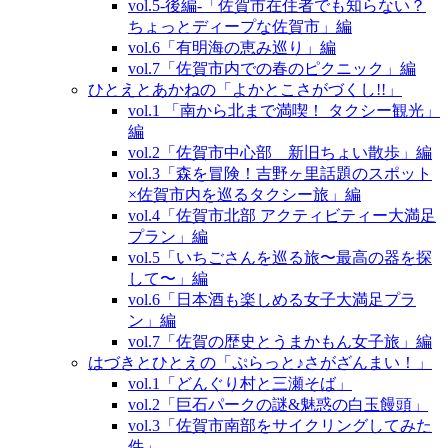
vol.5‐後編‐「佐賀市在住者でも知らない？
ちょっとディープな佐賀市」編
vol.6「有明海の恵み巡り」編
vol.7「佐賀市内での春のピクニック」編
ひとえとあかねの「よかとこさがづくし!!」
vol.1 「南から北まで満喫！ タクシー観光」
編
vol.2「佐賀市中心部 新旧ちょい散歩」編
vol.3「森を冒険！吉野ヶ里話題のスポット
×佐賀市内を巡るタクシー旅」編
vol.4「佐賀市北部 アクティビティー大満足
プラン」編
vol.5「いちごさんを巡る旅〜最高の器を探
して〜」編
vol.6「日本酒も楽しめる女子大満足プラ
ン」編
vol.7「佐賀の歴史とうまかもん女子旅」編
はづきとひとえの「ぷらっと♪さがざんまい！」
vol.1「どんぐり村と三瀬そば」
vol.2「巨石パークの謎&魅惑の白玉饅頭」
vol.3「佐賀市南部をサイクリングしてみた
件」