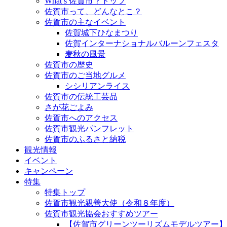
What’s 佐賀市？トップ
佐賀市って、どんなとこ？
佐賀市の主なイベント
佐賀城下ひなまつり
佐賀インターナショナルバルーンフェスタ
麦秋の風景
佐賀市の歴史
佐賀市のご当地グルメ
シシリアンライス
佐賀市の伝統工芸品
さが花ごよみ
佐賀市へのアクセス
佐賀市観光パンフレット
佐賀市のふるさと納税
観光情報
イベント
キャンペーン
特集
特集トップ
佐賀市観光親善大使（令和８年度）
佐賀市観光協会おすすめツアー
【佐賀市グリーンツーリズムモデルツアー】