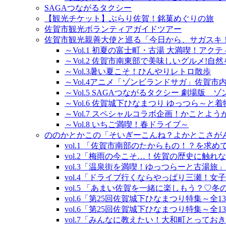
SAGAつながるタクシー
【観光チケット】ぶらり佐賀！銘菓めぐりの旅
佐賀市観光ボランティアガイドツアー
佐賀市観光親善大使と巡る「今日から、サガスキ
～Vol.1 初夏の富士町・古湯 大満喫！アク
～Vol.2 佐賀市南東部で美味しいグルメ!自
～Vol.3暑い夏こそ！ひんやりレトロ散歩
～Vol.4アニメ「ゾンビランドサガ」佐賀
～Vol.5 SAGAつながるタクシー 劇場版
～Vol.6 佐賀城下ひなまつり ゆっつら～と
～Vol.7 スペシャルコラボ企画！かこと
～Vol.8 いちご満喫！春ドライブ～
ののかとかこの「そいぎーこんね？よかとこさが
vol.1 「佐賀市南部のたからもの！？を求め
vol.2「梅雨の今こそ…！佐賀の歴史に触れ
vol.3「温泉街を満喫！ゆっつらーと古湯旅
vol.4「ドライブ行くならやっぱり三瀬！女
vol.5 「あまい佐賀を一緒に楽しもう？♡
vol.6「第25回佐賀城下ひなまつり特集～全
vol.6「第25回佐賀城下ひなまつり特集～全
vol.7「みんなに教えたい！大和町とってお