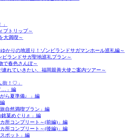
！」
ティブトリップ～
然を大満喫～
市内ゆかりの地巡り！ゾンビランドサガマンホール巡礼編～
 ゾンビランドサガ聖地巡礼プラン～
着物で春色さんぽ～
ようが連れていきたい、福岡親善大使ご案内ツアー～
ん街！♡」
て…」編
ながら夏準備♩」編
」編
子旅自然満喫プラン」編
冬の銘菓めぐり♬」編
13カ所コンプリート～(前編)」編
13カ所コンプリート～(後編)」編
きスポット」編