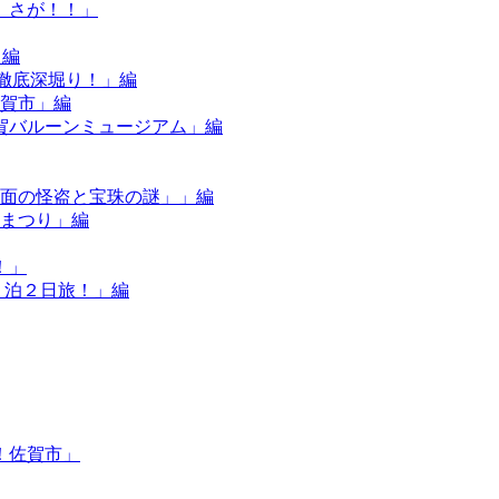
、さが！！」
」編
”を徹底深堀り！」編
佐賀市」編
佐賀バルーンミュージアム」編
「仮面の怪盗と宝珠の謎」」編
なまつり」編
！」
の１泊２日旅！」編
！佐賀市」