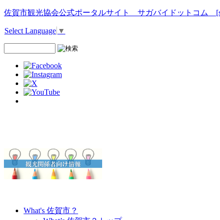
佐賀市観光協会公式ポータルサイト サガバイドットコム [sagab
Select Language
▼
What's 佐賀市？