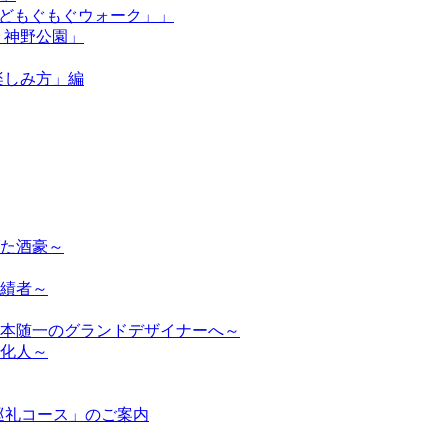
街かどもぐもぐウォーク」」
n 神野公園」
）楽しみ方」編
た酒豪～
績者～
本随一のグランドデザイナーへ～
化人～
巡礼コース」のご案内