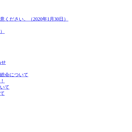
ださい。（2020年1月30日）
）
わせ
総会について
！
いて
て