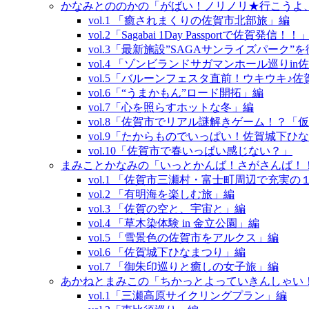
かなみとののかの「がばい！ノリノリ★行こうよ
vol.1 「癒されまくりの佐賀市北部旅」編
vol.2「Sagabai 1Day Passportで佐賀発信！！
vol.3「最新施設”SAGAサンライズパーク
vol.4 「ゾンビランドサガマンホール巡りin
vol.5「バルーンフェスタ直前！ウキウキ♪
vol.6「“うまかもん”ロード開拓」編
vol.7「心を照らすホットな冬」編
vol.8「佐賀市でリアル謎解きゲーム！？
vol.9「たからものでいっぱい！佐賀城下ひ
vol.10「佐賀市で春いっぱい感じない？」
まみことかなみの「いっとかんば！さがさんば！
vol.1 「佐賀市三瀬村・富士町周辺で充実
vol.2 「有明海を楽しむ旅」編
vol.3 「佐賀の空と、宇宙と」編
vol.4 「草木染体験 in 金立公園」編
vol.5 「雪景色の佐賀市をアルクス」編
vol.6 「佐賀城下ひなまつり」編
vol.7 「御朱印巡りと癒しの女子旅」編
あかねとまみこの「ちかっとよっていきんしゃい
vol.1「三瀬高原サイクリングプラン」編