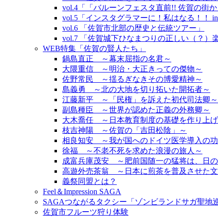
vol.4「「バルーンフェスタ直前!! 佐賀の
vol.5「インスタグラマーに！私はなる！！ i
vol.6 「佐賀市北部の歴史と伝統ツアー」
vol.7 「佐賀城下ひなまつりの正しい（？
WEB特集「佐賀の賢人たち」
鍋島直正 ～幕末屈指の名君～
大隈重信 ～明治・大正きっての傑物～
佐野常民 ～揺るぎなきその博愛精神～
島義勇 ～北の大地を切り拓いた開拓者～
江藤新平 ～「民権」を訴えた初代司法卿～
副島種臣 ～世界が認めた正義の外務卿～
大木喬任 ～日本教育制度の基礎を作り上げ
枝吉神陽 ～佐賀の「吉田松陰」～
相良知安 ～我が国へのドイツ医学導入の功
徐福 ～不老不死を求めた浪漫の旅人～
成富兵庫茂安 ～肥前国随一の猛将は、日の
高遊外売茶翁 ～日本に煎茶を普及させた文
義祭同盟とは？
Feel＆Impression SAGA
SAGAつながるタクシー「ゾンビランドサガ聖地
佐賀市フルーツ狩り体験