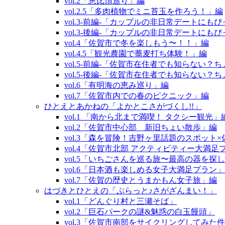
vol.2「恵比須巡り」編
vol.2.5「多肉植物でミニ苔玉を作ろう！」編
vol.3‐前編‐「カップルの非日常デートに
vol.3‐後編‐「カップルの非日常デートに
vol.4「佐賀市で冬を楽しもう〜！！」編
vol.4.5「観光農園で蕎麦打ち体験！」編
vol.5‐前編‐「佐賀市在住者でも知らない
vol.5‐後編‐「佐賀市在住者でも知らない
vol.6「有明海の恵み巡り」編
vol.7「佐賀市内での春のピクニック」編
ひとえとあかねの「よかとこさがづくし!!」
vol.1 「南から北まで満喫！ タクシー観光」
vol.2「佐賀市中心部 新旧ちょい散歩」編
vol.3「森を冒険！吉野ヶ里話題のスポット
vol.4「佐賀市北部 アクティビティー大満足
vol.5「いちごさんを巡る旅〜最高の器を探
vol.6「日本酒も楽しめる女子大満足プラン
vol.7「佐賀の歴史とうまかもん女子旅」編
はづきとひとえの「ぷらっと♪さがざんまい！」
vol.1「どんぐり村と三瀬そば」
vol.2「巨石パークの謎&魅惑の白玉饅頭」
vol.3「佐賀市南部をサイクリングしてみた