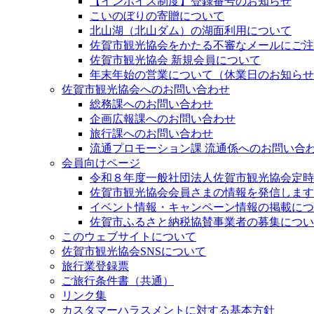
【インボイス制度】登録番号のお知らせ
こいのぼりの寄贈について
北山湖（北山ダム）の湖面利用について
佐賀市観光協会をかたる不審なメールにご注意く
佐賀市観光協会 新規会員について
年末年始の営業について（休業日のお知らせ
佐賀市観光協会へのお問い合わせ
総務課へのお問い合わせ
企画広報課へのお問い合わせ
旅行課へのお問い合わせ
流通プロモーション課 流通係へのお問い合
会員向けページ
令和８年度一般社団法人佐賀市観光協会定時
佐賀市観光協会会員さまの情報を発信します
イベント情報・キャンペーン情報の掲載につ
佐賀市ふるさと納税協賛事業者の募集につい
このウェブサイトについて
佐賀市観光協会SNSについて
旅行業登録票
ご旅行条件書（共通）
リンク集
カスタマーハラスメントに対する基本方針