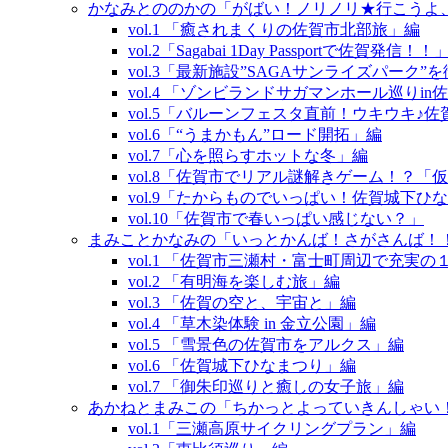
かなみとののかの「がばい！ノリノリ★行こうよ
vol.1 「癒されまくりの佐賀市北部旅」編
vol.2「Sagabai 1Day Passportで佐賀発信！！
vol.3「最新施設”SAGAサンライズパーク
vol.4 「ゾンビランドサガマンホール巡りin
vol.5「バルーンフェスタ直前！ウキウキ♪
vol.6「“うまかもん”ロード開拓」編
vol.7「心を照らすホットな冬」編
vol.8「佐賀市でリアル謎解きゲーム！？
vol.9「たからものでいっぱい！佐賀城下ひ
vol.10「佐賀市で春いっぱい感じない？」
まみことかなみの「いっとかんば！さがさんば！
vol.1 「佐賀市三瀬村・富士町周辺で充実
vol.2 「有明海を楽しむ旅」編
vol.3 「佐賀の空と、宇宙と」編
vol.4 「草木染体験 in 金立公園」編
vol.5 「雪景色の佐賀市をアルクス」編
vol.6 「佐賀城下ひなまつり」編
vol.7 「御朱印巡りと癒しの女子旅」編
あかねとまみこの「ちかっとよっていきんしゃい
vol.1「三瀬高原サイクリングプラン」編