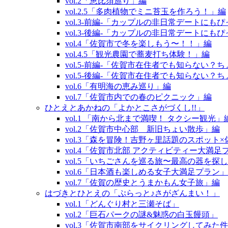
vol.2「恵比須巡り」編
vol.2.5「多肉植物でミニ苔玉を作ろう！」編
vol.3‐前編‐「カップルの非日常デートに
vol.3‐後編‐「カップルの非日常デートに
vol.4「佐賀市で冬を楽しもう〜！！」編
vol.4.5「観光農園で蕎麦打ち体験！」編
vol.5‐前編‐「佐賀市在住者でも知らない
vol.5‐後編‐「佐賀市在住者でも知らない
vol.6「有明海の恵み巡り」編
vol.7「佐賀市内での春のピクニック」編
ひとえとあかねの「よかとこさがづくし!!」
vol.1 「南から北まで満喫！ タクシー観光」
vol.2「佐賀市中心部 新旧ちょい散歩」編
vol.3「森を冒険！吉野ヶ里話題のスポット
vol.4「佐賀市北部 アクティビティー大満足
vol.5「いちごさんを巡る旅〜最高の器を探
vol.6「日本酒も楽しめる女子大満足プラン
vol.7「佐賀の歴史とうまかもん女子旅」編
はづきとひとえの「ぷらっと♪さがざんまい！」
vol.1「どんぐり村と三瀬そば」
vol.2「巨石パークの謎&魅惑の白玉饅頭」
vol.3「佐賀市南部をサイクリングしてみた