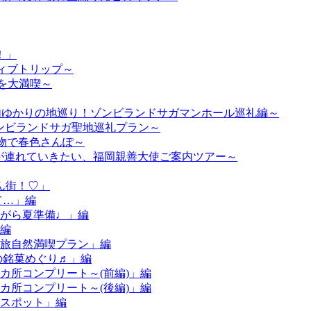
！」
ティブトリップ～
然を大満喫～
市内ゆかりの地巡り！ゾンビランドサガマンホール巡礼編～
 ゾンビランドサガ聖地巡礼プラン～
着物で春色さんぽ～
ようが連れていきたい、福岡親善大使ご案内ツアー～
ん街！♡」
て…」編
ながら夏準備♩」編
」編
子旅自然満喫プラン」編
冬の銘菓めぐり♬」編
13カ所コンプリート～(前編)」編
13カ所コンプリート～(後編)」編
きスポット」編