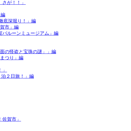
、さが！！」
」編
”を徹底深堀り！」編
佐賀市」編
佐賀バルーンミュージアム」編
「仮面の怪盗と宝珠の謎」」編
なまつり」編
！」
の１泊２日旅！」編
！佐賀市」