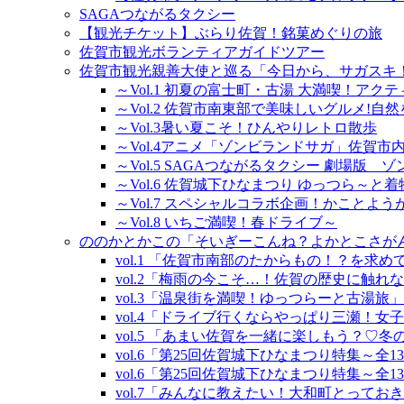
SAGAつながるタクシー
【観光チケット】ぶらり佐賀！銘菓めぐりの旅
佐賀市観光ボランティアガイドツアー
佐賀市観光親善大使と巡る「今日から、サガスキ
～Vol.1 初夏の富士町・古湯 大満喫！アク
～Vol.2 佐賀市南東部で美味しいグルメ!自
～Vol.3暑い夏こそ！ひんやりレトロ散歩
～Vol.4アニメ「ゾンビランドサガ」佐賀
～Vol.5 SAGAつながるタクシー 劇場版
～Vol.6 佐賀城下ひなまつり ゆっつら～と
～Vol.7 スペシャルコラボ企画！かこと
～Vol.8 いちご満喫！春ドライブ～
ののかとかこの「そいぎーこんね？よかとこさが
vol.1 「佐賀市南部のたからもの！？を求め
vol.2「梅雨の今こそ…！佐賀の歴史に触れ
vol.3「温泉街を満喫！ゆっつらーと古湯旅
vol.4「ドライブ行くならやっぱり三瀬！女
vol.5 「あまい佐賀を一緒に楽しもう？♡
vol.6「第25回佐賀城下ひなまつり特集～全
vol.6「第25回佐賀城下ひなまつり特集～全
vol.7「みんなに教えたい！大和町とってお