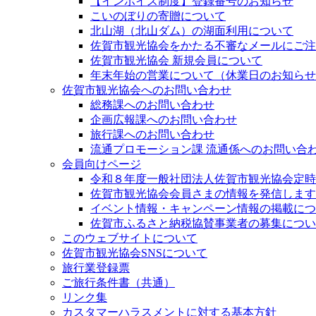
【インボイス制度】登録番号のお知らせ
こいのぼりの寄贈について
北山湖（北山ダム）の湖面利用について
佐賀市観光協会をかたる不審なメールにご注意く
佐賀市観光協会 新規会員について
年末年始の営業について（休業日のお知らせ
佐賀市観光協会へのお問い合わせ
総務課へのお問い合わせ
企画広報課へのお問い合わせ
旅行課へのお問い合わせ
流通プロモーション課 流通係へのお問い合
会員向けページ
令和８年度一般社団法人佐賀市観光協会定時
佐賀市観光協会会員さまの情報を発信します
イベント情報・キャンペーン情報の掲載につ
佐賀市ふるさと納税協賛事業者の募集につい
このウェブサイトについて
佐賀市観光協会SNSについて
旅行業登録票
ご旅行条件書（共通）
リンク集
カスタマーハラスメントに対する基本方針