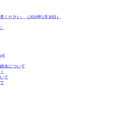
ださい。（2020年1月30日）
）
わせ
総会について
！
いて
て