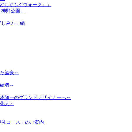
街かどもぐもぐウォーク」」
n 神野公園」
）楽しみ方」編
た酒豪～
績者～
本随一のグランドデザイナーへ～
化人～
巡礼コース」のご案内