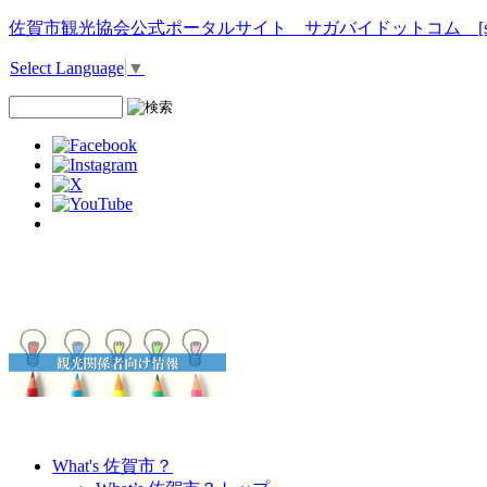
佐賀市観光協会公式ポータルサイト サガバイドットコム [sagab
Select Language
▼
What's 佐賀市？