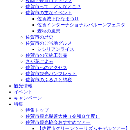
What’s 佐賀市？トップ
佐賀市って、どんなとこ？
佐賀市の主なイベント
佐賀城下ひなまつり
佐賀インターナショナルバルーンフェスタ
麦秋の風景
佐賀市の歴史
佐賀市のご当地グルメ
シシリアンライス
佐賀市の伝統工芸品
さが花ごよみ
佐賀市へのアクセス
佐賀市観光パンフレット
佐賀市のふるさと納税
観光情報
イベント
キャンペーン
特集
特集トップ
佐賀市観光親善大使（令和８年度）
佐賀市観光協会おすすめツアー
【佐賀市グリーンツーリズムモデルツアー】