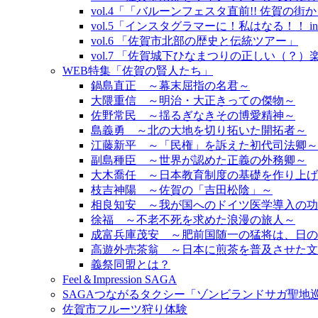
vol.4「「バルーンフェスタ直前!! 佐賀の
vol.5「インスタグラマーに！私はなる！！ i
vol.6 「佐賀市北部の歴史と伝統ツアー」
vol.7 「佐賀城下ひなまつりの正しい（？
WEB特集「佐賀の賢人たち」
鍋島直正 ～幕末屈指の名君～
大隈重信 ～明治・大正きっての傑物～
佐野常民 ～揺るぎなきその博愛精神～
島義勇 ～北の大地を切り拓いた開拓者～
江藤新平 ～「民権」を訴えた初代司法卿～
副島種臣 ～世界が認めた正義の外務卿～
大木喬任 ～日本教育制度の基礎を作り上げ
枝吉神陽 ～佐賀の「吉田松陰」～
相良知安 ～我が国へのドイツ医学導入の功
徐福 ～不老不死を求めた浪漫の旅人～
成富兵庫茂安 ～肥前国随一の猛将は、日の
高遊外売茶翁 ～日本に煎茶を普及させた文
義祭同盟とは？
Feel＆Impression SAGA
SAGAつながるタクシー「ゾンビランドサガ聖地
佐賀市フルーツ狩り体験