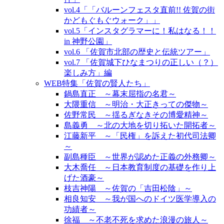
vol.4「「バルーンフェスタ直前!! 佐賀の街
かどもぐもぐウォーク」」
vol.5「インスタグラマーに！私はなる！！
in 神野公園」
vol.6 「佐賀市北部の歴史と伝統ツアー」
vol.7 「佐賀城下ひなまつりの正しい（？）
楽しみ方」編
WEB特集「佐賀の賢人たち」
鍋島直正 ～幕末屈指の名君～
大隈重信 ～明治・大正きっての傑物～
佐野常民 ～揺るぎなきその博愛精神～
島義勇 ～北の大地を切り拓いた開拓者～
江藤新平 ～「民権」を訴えた初代司法卿
～
副島種臣 ～世界が認めた正義の外務卿～
大木喬任 ～日本教育制度の基礎を作り上
げた酒豪～
枝吉神陽 ～佐賀の「吉田松陰」～
相良知安 ～我が国へのドイツ医学導入の
功績者～
徐福 ～不老不死を求めた浪漫の旅人～