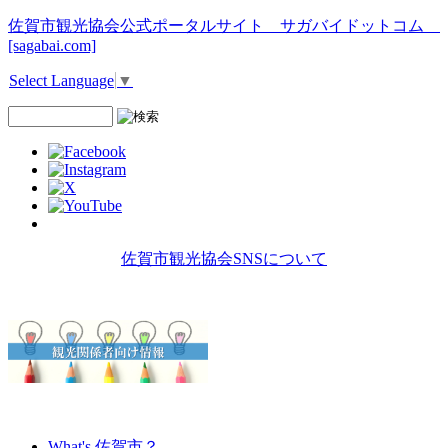
佐賀市観光協会公式ポータルサイト サガバイドットコム
[sagabai.com]
Select Language
▼
佐賀市観光協会SNSについて
What's 佐賀市？