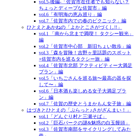
vol.5‐後編‐「佐賀市在住者でも知らない？
ちょっとディープな佐賀市」編
vol.6「有明海の恵み巡り」編
vol.7「佐賀市内での春のピクニック」編
ひとえとあかねの「よかとこさがづくし!!」
vol.1 「南から北まで満喫！ タクシー観光」
編
vol.2「佐賀市中心部 新旧ちょい散歩」編
vol.3「森を冒険！吉野ヶ里話題のスポット
×佐賀市内を巡るタクシー旅」編
vol.4「佐賀市北部 アクティビティー大満足
プラン」編
vol.5「いちごさんを巡る旅〜最高の器を探
して〜」編
vol.6「日本酒も楽しめる女子大満足プラ
ン」編
vol.7「佐賀の歴史とうまかもん女子旅」編
はづきとひとえの「ぷらっと♪さがざんまい！」
vol.1「どんぐり村と三瀬そば」
vol.2「巨石パークの謎&魅惑の白玉饅頭」
vol.3「佐賀市南部をサイクリングしてみた
件」