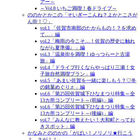
アー～
～Vol.8 いちご満喫！春ドライブ～
ののかとかこの「そいぎーこんね？よかとこさが
ん街！♡」
vol.1 「佐賀市南部のたからもの！？を求め
て…」編
vol.2「梅雨の今こそ…！佐賀の歴史に触れ
ながら夏準備♩」編
vol.3「温泉街を満喫！ゆっつらーと古湯
旅」編
vol.4「ドライブ行くならやっぱり三瀬！女
子旅自然満喫プラン」編
vol.5 「あまい佐賀を一緒に楽しもう？♡冬
の銘菓めぐり♬」編
vol.6「第25回佐賀城下ひなまつり特集～全
13カ所コンプリート～(前編)」編
vol.6「第25回佐賀城下ひなまつり特集～全
13カ所コンプリート～(後編)」編
vol.7「みんなに教えたい！大和町とってお
きスポット」編
かなみとののかの「がばい！ノリノリ★行こう
よ、さが！！」