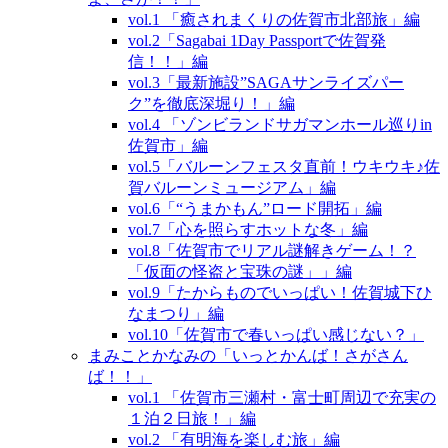
vol.1 「癒されまくりの佐賀市北部旅」編
vol.2「Sagabai 1Day Passportで佐賀発
信！！」編
vol.3「最新施設”SAGAサンライズパー
ク”を徹底深堀り！」編
vol.4 「ゾンビランドサガマンホール巡りin
佐賀市」編
vol.5「バルーンフェスタ直前！ウキウキ♪佐
賀バルーンミュージアム」編
vol.6「“うまかもん”ロード開拓」編
vol.7「心を照らすホットな冬」編
vol.8「佐賀市でリアル謎解きゲーム！？
「仮面の怪盗と宝珠の謎」」編
vol.9「たからものでいっぱい！佐賀城下ひ
なまつり」編
vol.10「佐賀市で春いっぱい感じない？」
まみことかなみの「いっとかんば！さがさん
ば！！」
vol.1 「佐賀市三瀬村・富士町周辺で充実の
１泊２日旅！」編
vol.2 「有明海を楽しむ旅」編