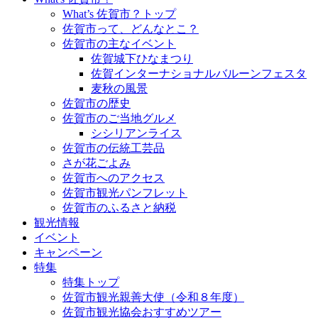
What’s 佐賀市？トップ
佐賀市って、どんなとこ？
佐賀市の主なイベント
佐賀城下ひなまつり
佐賀インターナショナルバルーンフェスタ
麦秋の風景
佐賀市の歴史
佐賀市のご当地グルメ
シシリアンライス
佐賀市の伝統工芸品
さが花ごよみ
佐賀市へのアクセス
佐賀市観光パンフレット
佐賀市のふるさと納税
観光情報
イベント
キャンペーン
特集
特集トップ
佐賀市観光親善大使（令和８年度）
佐賀市観光協会おすすめツアー