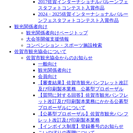
2017佐賀インターナショナルバルーンフェ
スタフォトコンテスト入賞作品
2024・2025佐賀インターナショナルバルー
ンフェスタフォトコンテスト入賞作品
観光関係者向け
観光関係者向けページトップ
大会等開催支援情報
コンベンション・スポーツ施設検索
佐賀市観光協会について
佐賀市観光協会からのお知らせ
一般向け
観光関係者向け
会員向け
【審査結果】佐賀市観光パンフレット改訂
及び印刷製本業務 公募型プロポーザル
【質問に対する回答】佐賀市観光パンフレ
ット改訂及び印刷製本業務にかかる公募型
プロポーザルについて
【公募型プロポーザル】佐賀市観光パンフ
レット改訂及び印刷製本業務
【インボイス制度】登録番号のお知らせ
こいのぼりの寄贈について