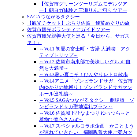
【佐賀市グリーンツーリズムモデルツア
ー】朝ヨガ体験と三瀬りんご狩りツアー
SAGAつながるタクシー
【観光チケット】ぶらり佐賀！銘菓めぐりの旅
佐賀市観光ボランティアガイドツアー
佐賀市観光親善大使と巡る「今日から、サガス
キ！」
～Vol.1 初夏の富士町・古湯 大満喫！アク
ティブトリップ～
～Vol.2 佐賀市南東部で美味しいグルメ!自
然を大満喫～
～Vol.3暑い夏こそ！ひんやりレトロ散歩
～Vol.4アニメ「ゾンビランドサガ」佐賀市
内ゆかりの地巡り！ゾンビランドサガマン
ホール巡礼編～
～Vol.5 SAGAつながるタクシー 劇場版 ゾ
ンビランドサガ聖地巡礼プラン～
～Vol.6 佐賀城下ひなまつり ゆっつら～と
着物で春色さんぽ～
～Vol.7 スペシャルコラボ企画！かことよう
が連れていきたい、福岡親善大使ご案内ツ