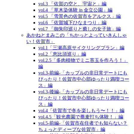
vol.3 「佐賀の空と、宇宙と」編
vol.4 「草木染体験 in 金立公園」編
vol.5 「雪景色の佐賀市をアルクス」編
vol.6 「佐賀城下ひなまつり」編
vol.7 「御朱印巡りと癒しの女子旅」編
あかねとまみこの「ちかっとよっていきんしゃ
い！佐賀市」
vol.1「三瀬高原サイクリングプラン」編
vol.2「恵比須巡り」編
vol.2.5「多肉植物でミニ苔玉を作ろう！」
編
vol.3‐前編‐「カップルの非日常デートにも
ぴったり！佐賀市中心部ゆったり満喫コー
ス」編
vol.3‐後編‐「カップルの非日常デートにも
ぴったり！佐賀市中心部ゆったり満喫コー
ス」編
vol.4「佐賀市で冬を楽しもう〜！！」編
vol.4.5「観光農園で蕎麦打ち体験！」編
vol.5‐前編‐「佐賀市在住者でも知らない？
ちょっとディープな佐賀市」編