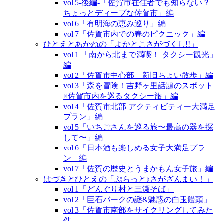
vol.5‐後編‐「佐賀市在住者でも知らない？
ちょっとディープな佐賀市」編
vol.6「有明海の恵み巡り」編
vol.7「佐賀市内での春のピクニック」編
ひとえとあかねの「よかとこさがづくし!!」
vol.1 「南から北まで満喫！ タクシー観光」
編
vol.2「佐賀市中心部 新旧ちょい散歩」編
vol.3「森を冒険！吉野ヶ里話題のスポット
×佐賀市内を巡るタクシー旅」編
vol.4「佐賀市北部 アクティビティー大満足
プラン」編
vol.5「いちごさんを巡る旅〜最高の器を探
して〜」編
vol.6「日本酒も楽しめる女子大満足プラ
ン」編
vol.7「佐賀の歴史とうまかもん女子旅」編
はづきとひとえの「ぷらっと♪さがざんまい！」
vol.1「どんぐり村と三瀬そば」
vol.2「巨石パークの謎&魅惑の白玉饅頭」
vol.3「佐賀市南部をサイクリングしてみた
件」