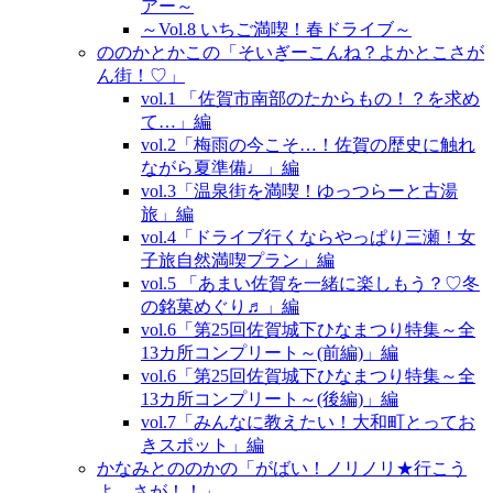
アー～
～Vol.8 いちご満喫！春ドライブ～
ののかとかこの「そいぎーこんね？よかとこさが
ん街！♡」
vol.1 「佐賀市南部のたからもの！？を求め
て…」編
vol.2「梅雨の今こそ…！佐賀の歴史に触れ
ながら夏準備♩」編
vol.3「温泉街を満喫！ゆっつらーと古湯
旅」編
vol.4「ドライブ行くならやっぱり三瀬！女
子旅自然満喫プラン」編
vol.5 「あまい佐賀を一緒に楽しもう？♡冬
の銘菓めぐり♬」編
vol.6「第25回佐賀城下ひなまつり特集～全
13カ所コンプリート～(前編)」編
vol.6「第25回佐賀城下ひなまつり特集～全
13カ所コンプリート～(後編)」編
vol.7「みんなに教えたい！大和町とってお
きスポット」編
かなみとののかの「がばい！ノリノリ★行こう
よ、さが！！」