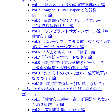
vol.1 「癒されまくりの佐賀市北部旅」編
vol.2「Sagabai 1Day Passportで佐賀発
信！！」編
vol.3「最新施設”SAGAサンライズパー
ク”を徹底深堀り！」編
vol.4 「ゾンビランドサガマンホール巡りin
佐賀市」編
vol.5「バルーンフェスタ直前！ウキウキ♪佐
賀バルーンミュージアム」編
vol.6「“うまかもん”ロード開拓」編
vol.7「心を照らすホットな冬」編
vol.8「佐賀市でリアル謎解きゲーム！？
「仮面の怪盗と宝珠の謎」」編
vol.9「たからものでいっぱい！佐賀城下ひ
なまつり」編
vol.10「佐賀市で春いっぱい感じない？」
まみことかなみの「いっとかんば！さがさん
ば！！」
vol.1 「佐賀市三瀬村・富士町周辺で充実の
１泊２日旅！」編
vol.2 「有明海を楽しむ旅」編