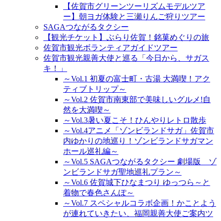
【佐賀市グリーンツーリズムモデルツア
ー】朝ヨガ体験と三瀬りんご狩りツアー
SAGAつながるタクシー
【観光チケット】ぶらり佐賀！銘菓めぐりの旅
佐賀市観光ボランティアガイドツアー
佐賀市観光親善大使と巡る「今日から、サガス
キ！」
～Vol.1 初夏の富士町・古湯 大満喫！アク
ティブトリップ～
～Vol.2 佐賀市南東部で美味しいグルメ!自
然を大満喫～
～Vol.3暑い夏こそ！ひんやりレトロ散歩
～Vol.4アニメ「ゾンビランドサガ」佐賀市
内ゆかりの地巡り！ゾンビランドサガマン
ホール巡礼編～
～Vol.5 SAGAつながるタクシー 劇場版 ゾ
ンビランドサガ聖地巡礼プラン～
～Vol.6 佐賀城下ひなまつり ゆっつら～と
着物で春色さんぽ～
～Vol.7 スペシャルコラボ企画！かことよう
が連れていきたい、福岡親善大使ご案内ツ