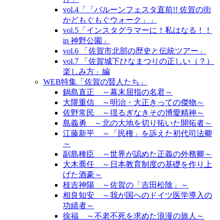
vol.4「「バルーンフェスタ直前!! 佐賀の街
かどもぐもぐウォーク」」
vol.5「インスタグラマーに！私はなる！！
in 神野公園」
vol.6 「佐賀市北部の歴史と伝統ツアー」
vol.7 「佐賀城下ひなまつりの正しい（？）
楽しみ方」編
WEB特集「佐賀の賢人たち」
鍋島直正 ～幕末屈指の名君～
大隈重信 ～明治・大正きっての傑物～
佐野常民 ～揺るぎなきその博愛精神～
島義勇 ～北の大地を切り拓いた開拓者～
江藤新平 ～「民権」を訴えた初代司法卿
～
副島種臣 ～世界が認めた正義の外務卿～
大木喬任 ～日本教育制度の基礎を作り上
げた酒豪～
枝吉神陽 ～佐賀の「吉田松陰」～
相良知安 ～我が国へのドイツ医学導入の
功績者～
徐福 ～不老不死を求めた浪漫の旅人～