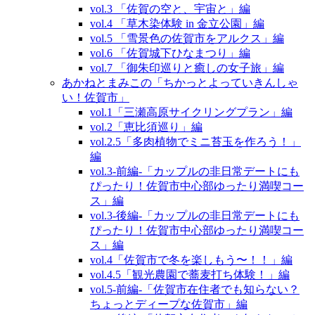
vol.3 「佐賀の空と、宇宙と」編
vol.4 「草木染体験 in 金立公園」編
vol.5 「雪景色の佐賀市をアルクス」編
vol.6 「佐賀城下ひなまつり」編
vol.7 「御朱印巡りと癒しの女子旅」編
あかねとまみこの「ちかっとよっていきんしゃ
い！佐賀市」
vol.1「三瀬高原サイクリングプラン」編
vol.2「恵比須巡り」編
vol.2.5「多肉植物でミニ苔玉を作ろう！」
編
vol.3‐前編‐「カップルの非日常デートにも
ぴったり！佐賀市中心部ゆったり満喫コー
ス」編
vol.3‐後編‐「カップルの非日常デートにも
ぴったり！佐賀市中心部ゆったり満喫コー
ス」編
vol.4「佐賀市で冬を楽しもう〜！！」編
vol.4.5「観光農園で蕎麦打ち体験！」編
vol.5‐前編‐「佐賀市在住者でも知らない？
ちょっとディープな佐賀市」編