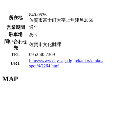
840-0536
所在地
佐賀市富士町大字上無津呂2856
営業期間
通年
駐車場
あり
問い合わせ
佐賀市文化財課
先
TEL
0952-40-7369
https://www.city.saga.lg.jp/kanko/kanko-
URL
spot/4/2264.html
MAP