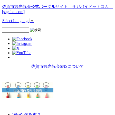
佐賀市観光協会公式ポータルサイト サガバイドットコム
[sagabai.com]
Select Language
▼
佐賀市観光協会SNSについて
What's 佐賀市？