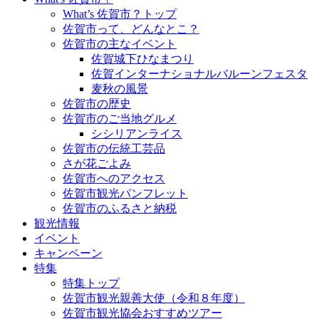
What’s 佐賀市？トップ
佐賀市って、どんなとこ？
佐賀市の主なイベント
佐賀城下ひなまつり
佐賀インターナショナルバルーンフェスタ
麦秋の風景
佐賀市の歴史
佐賀市のご当地グルメ
シシリアンライス
佐賀市の伝統工芸品
さが花ごよみ
佐賀市へのアクセス
佐賀市観光パンフレット
佐賀市のふるさと納税
観光情報
イベント
キャンペーン
特集
特集トップ
佐賀市観光親善大使（令和８年度）
佐賀市観光協会おすすめツアー