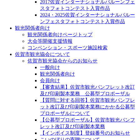
2017佐賀インターナショナルバルーンフェ
スタフォトコンテスト入賞作品
2024・2025佐賀インターナショナルバルー
ンフェスタフォトコンテスト入賞作品
観光関係者向け
観光関係者向けページトップ
大会等開催支援情報
コンベンション・スポーツ施設検索
佐賀市観光協会について
佐賀市観光協会からのお知らせ
一般向け
観光関係者向け
会員向け
【審査結果】佐賀市観光パンフレット改訂
及び印刷製本業務 公募型プロポーザル
【質問に対する回答】佐賀市観光パンフレ
ット改訂及び印刷製本業務にかかる公募型
プロポーザルについて
【公募型プロポーザル】佐賀市観光パンフ
レット改訂及び印刷製本業務
【インボイス制度】登録番号のお知らせ
こいのぼりの寄贈について